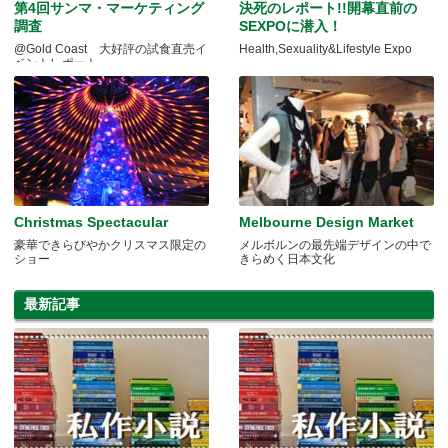
第4回サンマ・マーケティング
決死のレポート!!開幕直前の
調査
SEXPOに潜入！
@Gold Coast 大好評の試食直売イ
Health,Sexuality&Lifestyle Expo
ベントレポート
Christmas Spectacular
Melbourne Design Market
豪華できらびやかクリスマス限定の
メルボルンの最先端デザインの中で
ショー
きらめく日本文化
最新記事