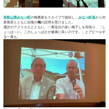
和歌山県みなべ町
の梅農家をスカイプで接続し、
みなべ町長
から作
業風景とともに自慢の
梅
の説明を受けました。
通訳のアメリカ人とともに、一番塩分の多い梅干しを頬張り、「し
ょっぱ～い。このしょっぱさが健康に良いのです。」とアピールす
る一幕も。