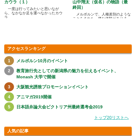
カウラ（１）
山中翔太（仮名）の物語（最
終回）
一度は行ってみたいと思いなが
ら、なかなか足を運べなかったカウ
メルボルンで、人種差別のような
ラ.....
ことをされた、嫌な体験がありま
す.....
アクセスランキング
メルボルン10月のイベント
教育旅行先としての新潟県の魅力を伝えるイベント、
Monash 大学で開催
大阪観光誘致プロモーションイベント
アニマガ2019開催
日本語弁論大会ビクトリア州最終選考会2019
トップ20リストへ
人気の記事