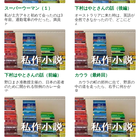
スーパーウーマン（１）
下村はやとさんの話（後編）
私が土方アキと初めて会ったのは3
オーストラリアに来た時は、英語が
年前。通勤電車の中だった。満員
全然できなかったので、どこにど
と.....
ん.....
下村はやとさんの話（前編）
カウラ（最終回）
野口まさ准教授主催の、日本の若者
カウラの町の郊外に出て、野原の
のために開かれる恒例のカレー会
中の道を走ったら、右手に何かが
で.....
見.....