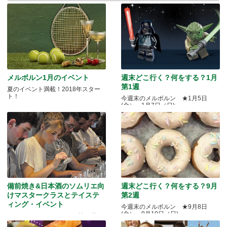
メルボルン1月のイベント
週末どこ行く？何をする？1月
第1週
夏のイベント満載！2018年スター
ト！
今週末のメルボルン ★1月5日
(金）～1月7日（日)
備前焼き&日本酒のソムリエ向
週末どこ行く？何をする？9月
けマスタークラスとテイステ
第2週
ィング・イベント
今週末のメルボルン ★9月8日
(金）～9月10日（日)
Quality Okayama Projectj 第三弾