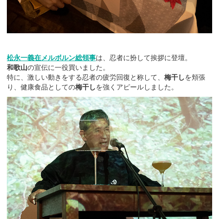
松永一義在メルボルン総領事
は、忍者に扮して挨拶に登壇。
和歌山
の宣伝に一役買いました。
特に、激しい動きをする忍者の疲労回復と称して、
梅干し
を頬張
り、健康食品としての
梅干し
を強くアピールしました。