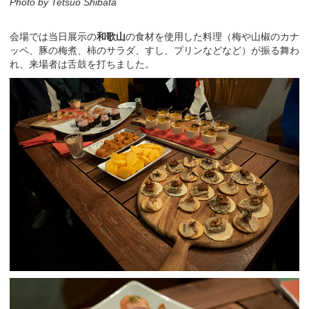
Photo by Tetsuo Shibata
会場では当日展示の
和歌山
の食材を使用した料理（梅や山椒のカナ
ッペ、豚の梅煮、柿のサラダ、すし、プリンなどなど）が振る舞わ
れ、来場者は舌鼓を打ちました。