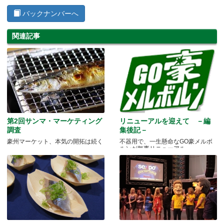
バックナンバーへ
関連記事
第2回サンマ・マーケティング
リニューアルを迎えて －編
調査
集後記－
豪州マーケット、本気の開拓は続く
不器用で、一生懸命なGO豪メルボ
ルンが無事リニューアル