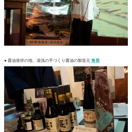
● 醤油発祥の地、湯浅の手づくり醤油の製造元
角長