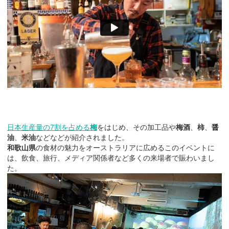
日本生産量の7割を占める
梅
をはじめ、その加工品や
梅酒
、
柿
、
醤
油
、
米油
などなどが紹介されました。
和歌山県
の食材の魅力をオーストラリアに広めるこのイベントに
は、飲食、旅行、メディア関係者など多くの来場者で賑わいまし
た。