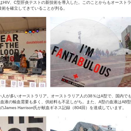
にはHIV、C型肝炎テストの新技術を導入した。このことからもオースト
技術を確立してきていることが判る。
人が多いオーストラリア。オーストラリア人の38％はA型で、国内で
の血液の輸血需要も多く、供給料も不足しがち。また、A型の血液はAB
のJames Harrison氏が献血ギネス記録（804回）を達成しています。