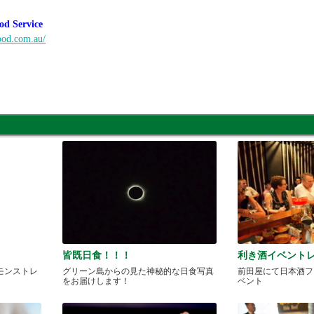
od Service
ood.com.au/
皆既日食！！！
利き酒イベント
モンストレ
グリーン島からの見た神秘的な日食写真
前田屋にて日本酒フ
をお届けします！
ベント