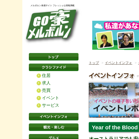
メルボルン体感サイト フレッシュな情報満載
トップ
イベントインフォ
住居
求人
売買
イベント
サービス
Year of the Bloo
オーストラリアでも安