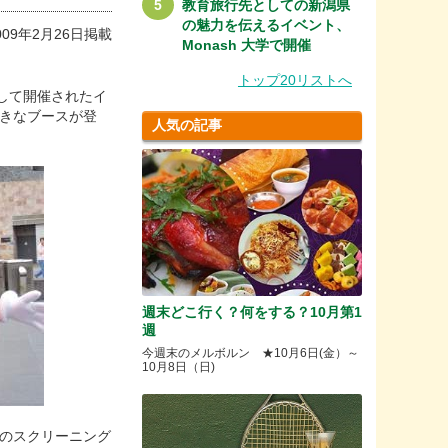
教育旅行先としての新潟県
の魅力を伝えるイベント、
009年2月26日掲載
Monash 大学で開催
トップ20リストへ
を記念して開催されたイ
の大きなブースが登
人気の記事
週末どこ行く？何をする？10月第1
週
今週末のメルボルン ★10月6日(金）～
10月8日（日)
炎のスクリーニング