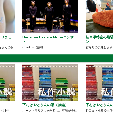
ぎきりまし
Under an Eastern Moonコンサー
岐阜県特産の飛
ト
ン
なさんのお
Chinkon（鎮魂）
霜降りの美味しさを
下村はやとさんの話（後編）
下村はやとさん
のは3年
オーストラリアに来た時は、英語が全然
野口まさ准教授主催