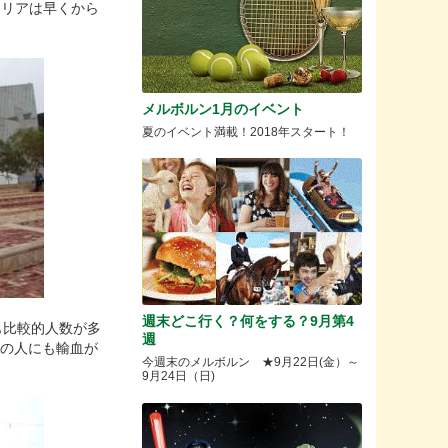
ラリアは早くから
メルボルン1月のイベント
夏のイベント満載！2018年スタート！
週末どこ行く？何をする？9月第4
も比較的人数が多
週
型の人にも輸血が
今週末のメルボルン ★9月22日(金）～
9月24日（日)