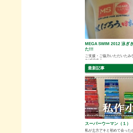
MEGA SWIM 2012 泳
た!!!
ご支援・ご協力いただいたみ
かげです！
最新記事
スーパーウーマン（１）
私が土方アキと初めて会った