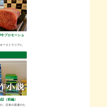
騨牛プロモーショ
オーストラリアに
の話（前編）
の、日本の若者のた