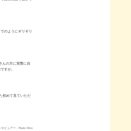
までのようにギリギリ
さんの方に実際に自
標ですが。
た初めて見ていただ
タビュアー：Raito Hino