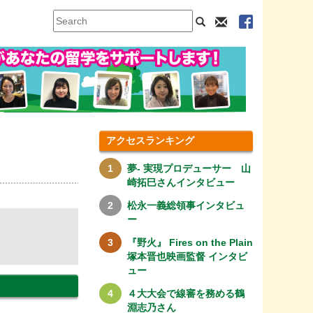
アクセスランキング
夢- 実現プロデューサー 山
崎拓巳さんインタビュー
松永一義総領事インタビュ
ー
『野火』 Fires on the Plain
塚本晋也映画監督 インタビ
ュー
４大大会で線審を務める鶴
淵志乃さん