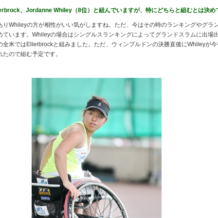
rbrock、Jordanne Whiley（8位）と組んでいますが、特にどちらと組むとは決
りWhileyの方が相性がいい気がしますね。ただ、今はその時のランキングやグラ
ています。Whileyの場合はシングルスランキングによってグランドスラムに出場
米ではEllerbrockと組みました。ただ、ウィンブルドンの決勝直後にWhiley
れたので組む予定です。