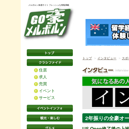
メルボルン体感サイト フレッシュな情報満載
トップ
インタビュー
スポ
住居
求人
売買
イベント
サービス
2年振りの全豪オ
US Open終了後の