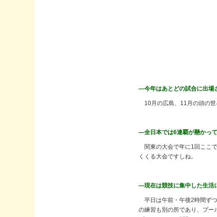
―今年はあとどの試合に出場
10月の広島、11月の頭の
―全日本では6連覇が懸かっ
関東の大会で年に1回ここで
くくる大会ですしね。
―現在は競技に集中した生活
平日は午前・午後2時間ずつ
の練習も別の所であり、プー