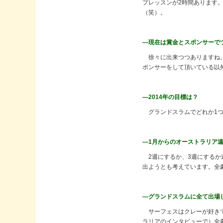
プレッスンが2時間あります
（笑）。
―現在は賞金とスポンサーで
徐々に出来つつありますね。
ポンサーをして頂いている以
―2014年の目標は？
グランドスラムでどれか1つ
―1月からのオーストラリア
2週にするか、3週にするか
出ようとも考えています。全
―グランドスラムに全て出場
サーフェスはクレーが好きで
ラリアのインタビューで）全