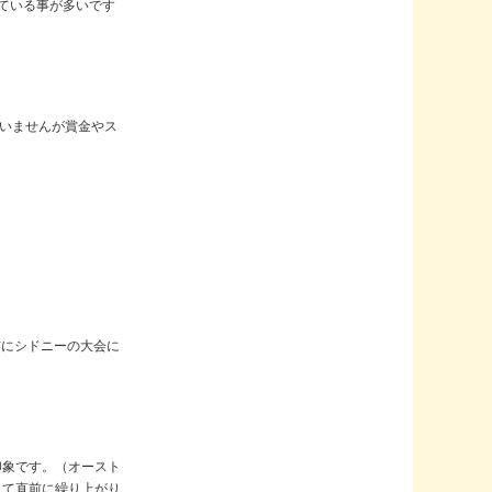
ている事が多いです
いませんが賞金やス
前にシドニーの大会に
印象です。（オースト
して直前に繰り上がり