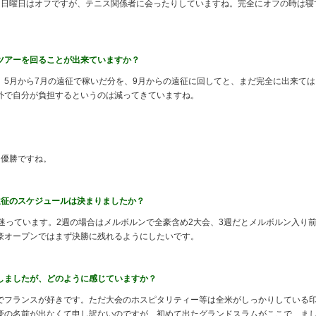
。日曜日はオフですが、テニス関係者に会ったりしていますね。完全にオフの時は寝
ツアーを回ることが出来ていますか？
5月から7月の遠征で稼いだ分を、9月からの遠征に回してと、まだ完全に出来ては
外で自分が負担するというのは減ってきていますね。
優勝ですね。
遠征のスケジュールは決まりましたか？
迷っています。2週の場合はメルボルンで全豪含め2大会、3週だとメルボルン入り
豪オープンではまず決勝に残れるようにしたいです。
しましたが、どのように感じていますか？
フランスが好きです。ただ大会のホスピタリティー等は全米がしっかりしている
豪の名前が出なくて申し訳ないのですが、初めて出たグランドスラムがここで、ま