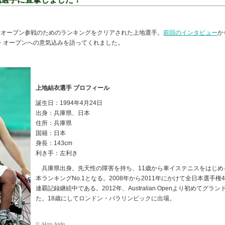
オープン参戦のためのランキングをクリアされた上地選手。
前回のインタビュー
か
。
・オープンへの意気込みを語ってくれました
上地結衣選手 プロフィール
誕生日：1994年4月24日
出身：兵庫県、日本
住所：兵庫県
国籍：日本
身長：143cm
利き手：左利き
兵庫県出身。先天性の障害を持ち、11歳から車イステニスをはじめ
本ランキングNo.1となる。2008年から2011年にかけて全日本選手
連覇記録継続中である。2012年、Australian Openより初めてグ
た。18歳にしてロンドン・パラリンピックに出場。
© Akira Ando