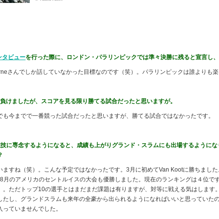
インタビュー
を行った際に、ロンドン・パラリンピックでは準々決勝に残ると宣言し
bourneさんでしか話していなかった目標なのです（笑）。パラリンピックは誰よりも
（2位※）に負けましたが、スコアを見る限り勝てる試合だったと思いますが。
も今までで一番競った試合だったと思いますが、勝てる試合ではなかったです。
競技に専念するようになると、成績も上がりグランド・スラムにも出場するようにな
？
すね（笑）。こんな予定ではなかったです。3月に初めてVan Kootに勝ちました。
パリ、8月のアメリカのセントルイスの大会も優勝しました。現在のランキングは４位で
）。ただトップ10の選手とはまだまだ課題は有りますが、対等に戦える気はします
したし、グランドスラムも来年の全豪から出られるようになればいいと思っていた
入っていませんでした。