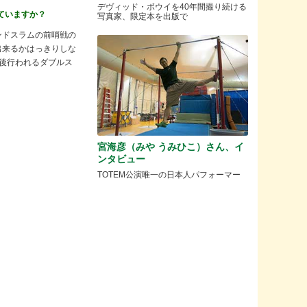
デヴィッド・ボウイを40年間撮り続ける
めていますか？
写真家、限定本を出版で
ンドスラムの前哨戦の
出来るかはっきりしな
が今後行われるダブルス
宮海彦（みや うみひこ）さん、イ
ンタビュー
TOTEM公演唯一の日本人パフォーマー