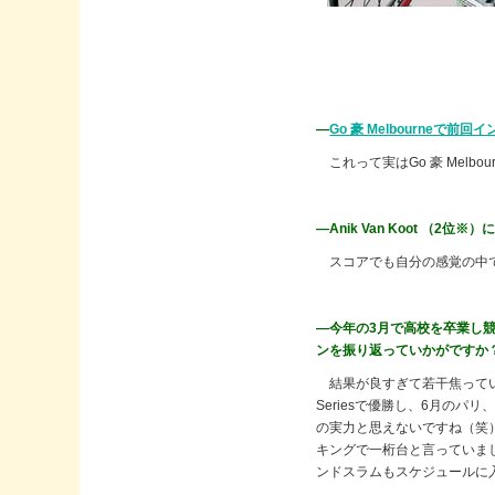
―
Go 豪 Melbourneで前回
これって実はGo 豪 Mel
―Anik Van Koot 
スコアでも自分の感覚の中で
―今年の3月で高校を卒業し
ンを振り返っていかがですか
結果が良すぎて若干焦っていま
Seriesで優勝し、6月の
の実力と思えないですね（笑
キングで一桁台と言っていま
ンドスラムもスケジュールに