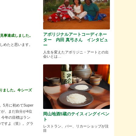
アボリジナルアートコーディネー
、見事達成しました。
ター 内田 真弓さん インタビュ
楽しめたと思います。
ー
人生を変えたアボリジニ・アートとの出
会いとは…
りました。今シーズ
5月に初めてSuper
すが、まだ自分が4位
岡山地酒5蔵のテイスィングイベン
。今年の目標はラン
ト
のですよ（笑）。グラ
レストラン、バー、リカーショップが注
目