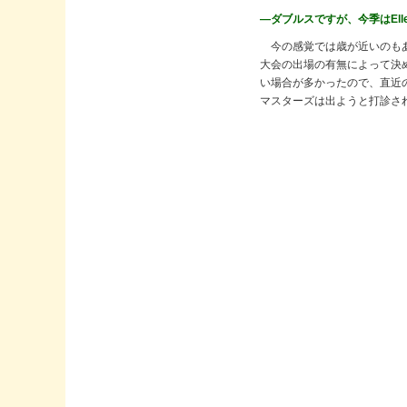
―ダブルスですが、今季はElle
今の感覚では歳が近いのもあ
大会の出場の有無によって決め
い場合が多かったので、直近の全
マスターズは出ようと打診さ