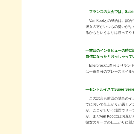
―フランスの大会では、Sabine
Van Kootとの試合は、
彼女の方がいつもの勢いがなく
るかもというよりは勝ってや
―前回のインタビューの時に話
自信になったとおっしゃって
Ellerbrockは自分よりラン
は一番自分のプレースタイル
―セントルイスでSuper Se
この試合も前回の試合のイメー
てにおいて仕上がりが悪くメ
が、ここぞという場面でサー
が、まだVan Kootには
彼女のサーブの仕上がりに懸