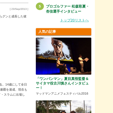
プロゴルファー 松森彩夏・
[ 23/Sep/2013 ]
杏佳選手インタビュー
らグンと成長した彼
トップ20リストへ
人気の記事
「ワンパンマン」夏目真悟監督＆
サイタマ役古川慎さんインタビュ
る。14歳にして全日
ー！
権4連覇を達成、現在も
マッドマンアニメフェスティバル2016
ランド・スラムに出場し