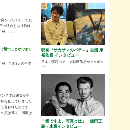
は良かったです。ただ
前日の試合もあり負け
すが。。。
征で勝つことができて
映画『サカサマのパテマ』吉浦 康
裕監督 インタビュー
日本で話題のアニメ映画作品がメルボル
のですが、この3人の中で
ンに！
フランスでは彼女が全
は持ち直していました
んに言われたのです
トの質は高く、勝敗は
「愛ですよ、写真とは」 鋤田正
義・来豪インタビュー