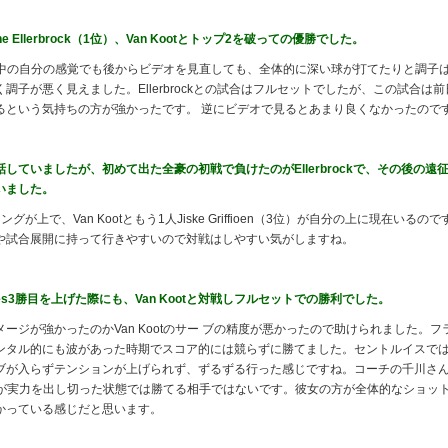
 Ellerbrock（1位）、Van Kootとトップ2を破っての優勝でした。
試合中の自分の感覚でも後からビデオを見直しても、全体的に深い球が打てたりと調子
調子が悪く見えました。Ellerbrockとの試合はフルセットでしたが、この試合は
るという気持ちの方が強かったです。 逆にビデオで見るとあまり良くなかったので
していましたが、初めて出た全豪の初戦で負けたのがEllerbrockで、その後の遠
いました。
キングが上で、Van Kootともう1人Jiske Griffioen（3位）が自分の上に現在いる
や試合展開に持って行きやすいので対戦はしやすい気がしますね。
ries3勝目を上げた際にも、Van Kootと対戦しフルセットでの勝利でした。
ジが強かったのかVan Kootのサー ブの精度が悪かったので助けられました。
ンタル的にも波があった時期でスコア的には競らずに勝てました。セントルイスで
ブが入らずテンションが上げられず、ずるずる行った感じですね。コーチの千川さ
お互いが実力を出し切った状態では勝てる相手ではないです。彼女の方が全体的なショッ
かっている感じだと思います。