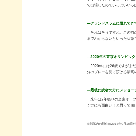
で出場したのでいっぱいいっ
―グランドスラムに慣れてき
それはそうですね。この前の
までわからないといった状態
―2020年の東京オリンピ
2020年には26歳ですが
分のプレーを見て頂ける最高
―最後に読者の方にメッセー
来年は2年振りの全豪オープ
く方にも面白い！と思って頂
※括弧内の順位は2013年9月16