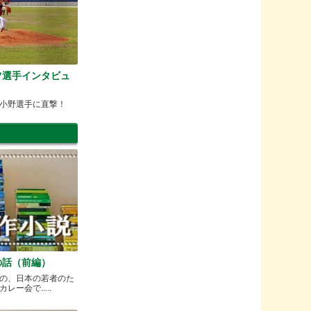
ツ選手インタビュ
小野選手に直撃！
の話（前編）
の、日本の若者のた
ー会で.....