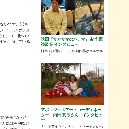
げないです。試合
ていく。スケジュ
です。（１冊のノ
映画『サカサマのパテマ』吉浦 康
細かくつけている
裕監督 インタビュー
日本で話題のアニメ映画作品がメルボル
ンに！
アボリジナルアートコーディネー
ター 内田 真弓さん インタビュ
練習が嫌になった
ー
の人には有利なス
人生を変えたアボリジニ・アートとの出