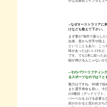
かな雰囲気でインタビュ
--なぜオーストラリア
けなども教えて下さい。
まず妻が“海外で暮らし
自身、昔から空手や陸上
ということもあり、こっ
味があったはいいけれど
です。でも1本に絞ったお
録が伸びるんじゃないか
--そのパワーリフティ
るスポーツなのでは？と
魅力はですね、60歳で
また選手寿命も長い。今
の3種目（デッドリフト
バーベルを上げる必要も
担がかかると思われがち