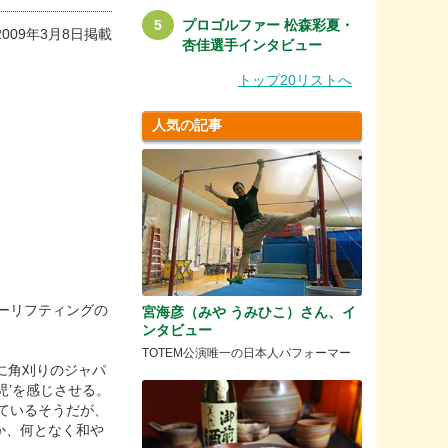
プロゴルファー 松森彩夏・
2009年3月8日掲載
杏佳選手インタビュー
トップ20リストへ
人気の記事
ーリフティングの
宮海彦（みや うみひこ）さん、イ
ンタビュー
TOTEM公演唯一の日本人パフォーマー
に角刈りのジャパ
児’を感じさせる。
ているそうだが、
か、何となく和や