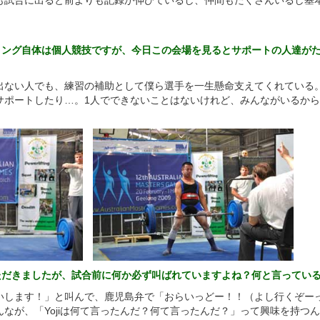
も試合に出ると前よりも記録が伸びているし、仲間もたくさんいるし基
ティング自体は個人競技ですが、今日この会場を見るとサポートの人達が
出ない人でも、練習の補助として僕ら選手を一生懸命支えてくれている
サポートしたり…。1人でできないことはないけれど、みんながいるか
いただきましたが、試合前に何か必ず叫ばれていますよね？何と言ってい
いします！」と叫んで、鹿児島弁で「おらいっどー！！（よし行くぞー
なが、「Yojiは何て言ったんだ？何て言ったんだ？」って興味を持つ