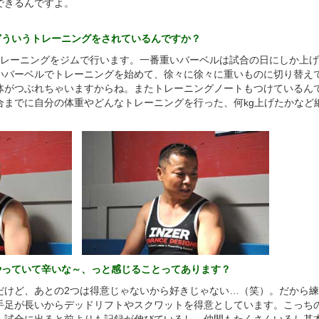
できるんですよ。
どういうトレーニングをされているんですか？
トレーニングをジムで行います。一番重いバーベルは試合の日にしか上
いバーベルでトレーニングを始めて、徐々に徐々に重いものに切り替え
体がつぶれちゃいますからね。またトレーニングノートもつけているん
合までに自分の体重やどんなトレーニングを行った、何kg上げたかなど
をやっていて辛いな～、っと感じることってあります？
だけど、あとの2つは得意じゃないから好きじゃない…（笑）。だから
手足が長いからデッドリフトやスクワットを得意としています。こっち