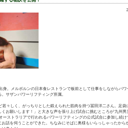
島県出身。メルボルンの日本食レストランで板前として仕事をしながらパワ
る。サザンパワーリフティング所属。
ほど若々しく、がっちりとした鍛えられた筋肉を持つ冨田洋二さん。足袋
しくお願いします！」と大きな声を張り上げ試合に挑むところが‘九州男
毎年オーストラリアで行われるパワーリフティングの公式試合に参加し続け
にお話を伺うことができた。ちなみにそばに奥様もいらっしゃったから