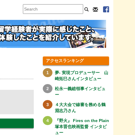
アクセスランキング
夢- 実現プロデューサー 山
崎拓巳さんインタビュー
松永一義総領事インタビュ
ー
４大大会で線審を務める鶴
淵志乃さん
『野火』 Fires on the Plain
塚本晋也映画監督 インタビ
ュー