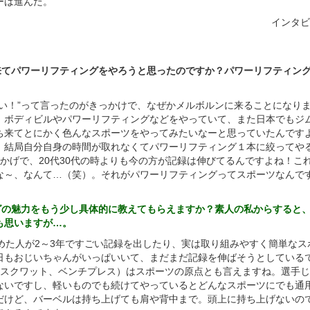
ーは進んだ。
インタビ
に来てパワーリフティングをやろうと思ったのですか？パワーリフティン
たい！”って言ったのがきっかけで、なぜかメルボルンに来ることになり
、ボディビルやパワーリフティングなどをやっていて、また日本でもジ
ち来てとにかく色んなスポーツをやってみたいなーと思っていたんです
、結局自分自身の時間が取れなくてパワーリフティング１本に絞ってや
かげで、20代30代の時よりも今の方が記録は伸びてるんですよね！こ
な～、なんて…（笑）。それがパワーリフティングってスポーツなんで
ングの魅力をもう少し具体的に教えてもらえますか？素人の私からすると
も思いますが…。
始めた人が2～3年ですごい記録を出したり、実は取り組みやすく簡単なス
日もおじいちゃんがいっぱいいて、まだまだ記録を伸ばそうとしている
、スクワット、ベンチプレス）はスポーツの原点とも言えますね。選手
ないですし、軽いものでも続けてやっているとどんなスポーツにでも通
だけど、バーベルは持ち上げても肩や背中まで。頭上に持ち上げないの