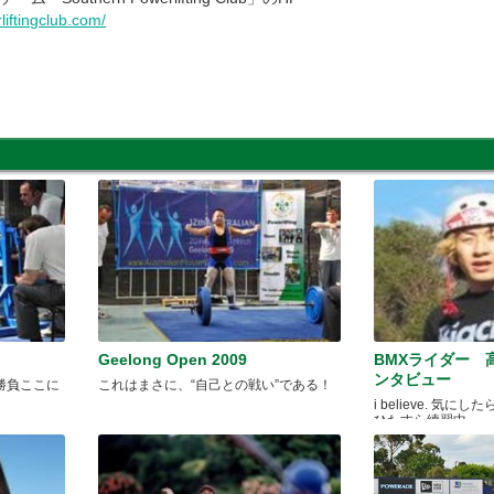
iftingclub.com/
Geelong Open 2009
BMXライダー 
ンタビュー
勝負ここに
これはまさに、“自己との戦い”である！
i believe. 気
ひたすら練習中