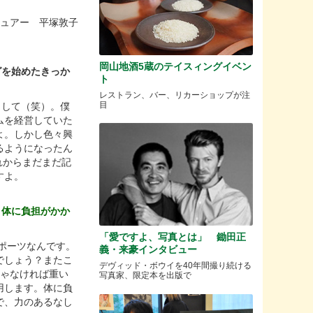
ュアー 平塚敦子
岡山地酒5蔵のテイスィングイベン
グを始めたきっか
ト
レストラン、バー、リカーショップが注
目
まして（笑）。僕
ムを経営していた
よ。しかし色々興
るようになったん
れからまだまだ記
すよ。
、体に負担がかか
「愛ですよ、写真とは」 鋤田正
ポーツなんです。
義・来豪インタビュー
でしょう？またこ
デヴィッド・ボウイを40年間撮り続ける
じゃなければ重い
写真家、限定本を出版で
用します。体に負
で、力のあるなし