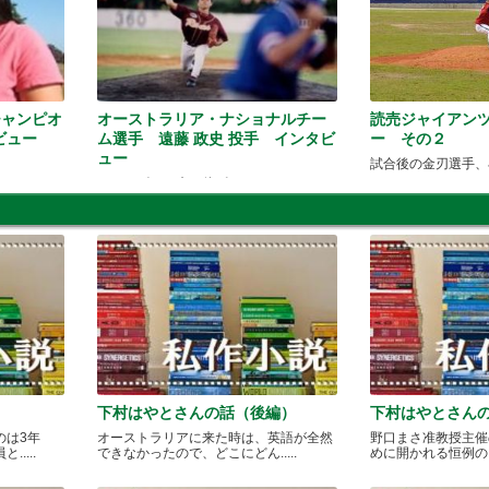
チャンピオ
オーストラリア・ナショナルチー
読売ジャイアン
ビュー
ム選手 遠藤 政史 投手 インタビ
ー その２
ュー
試合後の金刃選手、
ケアンズから来た侍ピッチャー！
下村はやとさんの話（後編）
下村はやとさん
のは3年
オーストラリアに来た時は、英語が全然
野口まさ准教授主催
....
できなかったので、どこにどん.....
めに開かれる恒例のカレ