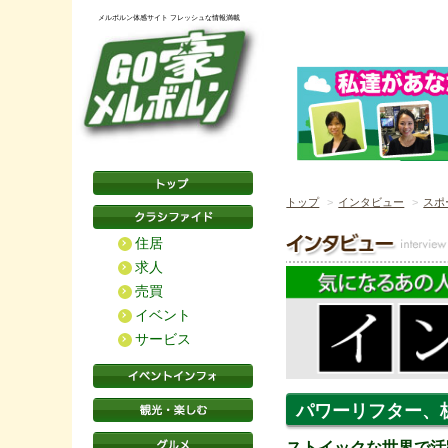
メルボルン体感サイト フレッシュな情報満載
トップ
インタビュー
スポ
住居
求人
売買
イベント
サービス
パワーリフター、
ストイックな世界で活