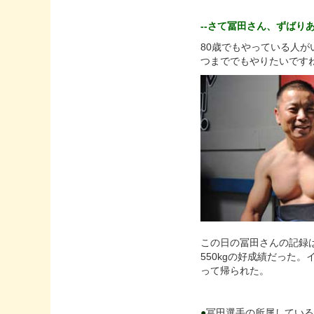
--さて冨田さん、ずばり
80歳でもやっている人
つまででもやりたいです
この日の冨田さんの記録はデ
550kgの好成績だった
って帰られた。
●
冨田選手の所属しているチーム「S