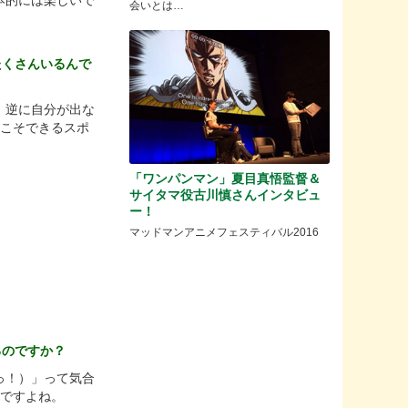
本的には楽しいで
会いとは…
たくさんいるんで
。逆に自分が出な
らこそできるスポ
「ワンパンマン」夏目真悟監督＆
サイタマ役古川慎さんインタビュ
ー！
マッドマンアニメフェスティバル2016
るのですか？
っ！）」って気合
んですよね。