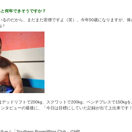
あと何年できそうですか？
がいるのだから、まだまだ若僧ですよ（笑）。今年50歳になりますが、体
ね！
ッドリフトで200kg、スクワットで200kg、ベンチプレスで150kg
。インタビューの最後に、「今日は目標にしていた記録が出て上出来です
outhern Powerlifting Club」のHP