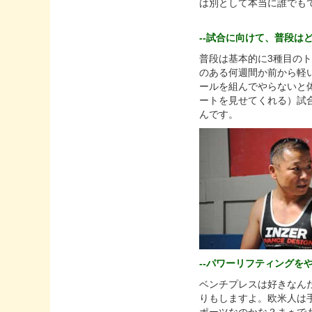
は別として本当に誰でも
--試合に向けて、普段は
普段は基本的に3種目の
のある何週間か前から軽
ールを組んでやらないと
ートを見せてくれる）試
んです。
--パワーリフティング
ベンチプレスは好きなん
りもしますよ。欧米人は