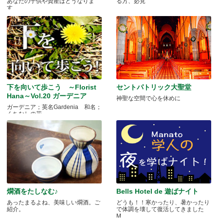
あなたの子供や資産はどうなりま
る方、必見
す.....
下を向いて歩こう ～Florist
セントパトリック大聖堂
Hana～Vol.20 ガーデニア
神聖な空間で心を休めに
ガーデニア；英名Gardenia 和名；
くちなしの花 .....
燗酒をたしなむ♪
Bells Hotel de 遊ばナイト
あったまるよね、美味しい燗酒。ご
どうも！！寒かったり、暑かったり
紹介。
で体調を壊して復活してきました
M.....