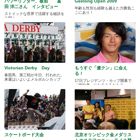
パワーリフター、板前 冨
Geelong Open 2009
田 洋二さん インタビュー
年齢も性別も経験も越えた力勝負こ
こにあり！
ストイックな世界で活躍する秘訣を
公開！
Victorian Derby Day
もうすぐ「遼クン」に会え
る！
春競馬、第三戦が今日、行われた。
来週はいよいよメルボルンカップ
17日プレジデンツ・カップ開幕で
「婚約者」にも会えるかも？
スケートボード大会
北京オリンピック金メダリス