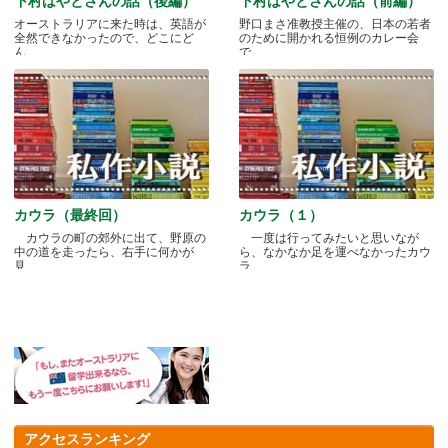
下村はやとさんの話（後編）
下村はやとさんの話（前編）
オーストラリアに来た時は、英語が
野口まさ准教授主催の、日本の若者
全然できなかったので、どこにど
のために開かれる恒例のカレー会
ん.....
で.....
カウラ（最終回）
カウラ（１）
カウラの町の郊外に出て、野原の
一度は行ってみたいと思いなが
中の道を走ったら、右手に何かが
ら、なかなか足を運べなかったカウ
見.....
ラ.....
アクセスランキング