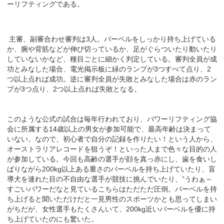
ーリフティングである。
主審、副審合わせ審判は3人。バーベルをしっかり持ち上げている
か、腕や背筋などが伸び切っているか、足がぐらついたり動いたり
していないかなど、種目ごとに細かく判定している。審判全員が成
功とみなした場合、電光掲示板に緑のランプが3つすべて点り、2
つ以上点れば成功。逆に審判全員が失敗とみなした場合は赤のラン
プが3つ点り、2つ以上点れば失敗となる。
このような公式の試合は毎年行われており、パワーリフティング協
会に所属する14歳以上の男女が参加可能で、最高年齢は決まって
いない。なので、初心者で自分の記録を作りたい！という人から、
オーストラリアレコードを狙うぞ！といった人まで色々な目的の人
が参加している。今回も高齢の選手が顔を真っ赤にし、歯を食いし
ばりながら200kg以上ある重さのバーベルを持ち上げていたり、盲
導犬を連れた目の不自由な選手が競技に挑んでいたり、”うわぁ～
すごいパワーだなと見ているこちらはただただ圧倒。バーベルを持
ち上げると聞いただけだと一見男性のスポーツかとも思ってしまい
がちだが、女性選手もたくさんいて、200kg近いバーベルを優に持
ち上げていたのにも驚いた。