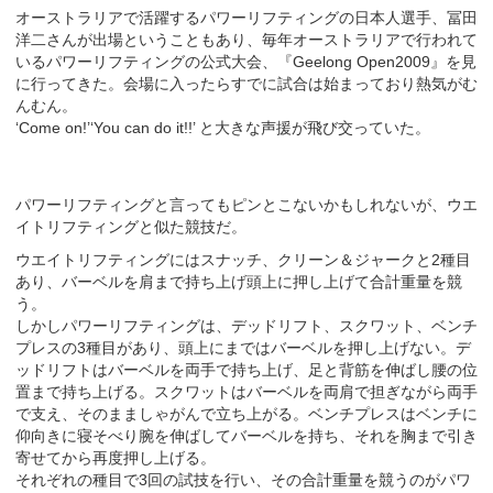
オーストラリアで活躍するパワーリフティングの日本人選手、冨田
洋二さんが出場ということもあり、毎年オーストラリアで行われて
いるパワーリフティングの公式大会、『Geelong Open2009』を見
に行ってきた。会場に入ったらすでに試合は始まっており熱気がむ
んむん。
‘Come on!’‘You can do it!!’ と大きな声援が飛び交っていた。
パワーリフティングと言ってもピンとこないかもしれないが、ウエ
イトリフティングと似た競技だ。
ウエイトリフティングにはスナッチ、クリーン＆ジャークと2種目
あり、バーベルを肩まで持ち上げ頭上に押し上げて合計重量を競
う。
しかしパワーリフティングは、デッドリフト、スクワット、ベンチ
プレスの3種目があり、頭上にまではバーベルを押し上げない。デ
ッドリフトはバーベルを両手で持ち上げ、足と背筋を伸ばし腰の位
置まで持ち上げる。スクワットはバーベルを両肩で担ぎながら両手
で支え、そのまましゃがんで立ち上がる。ベンチプレスはベンチに
仰向きに寝そべり腕を伸ばしてバーベルを持ち、それを胸まで引き
寄せてから再度押し上げる。
それぞれの種目で3回の試技を行い、その合計重量を競うのがパワ