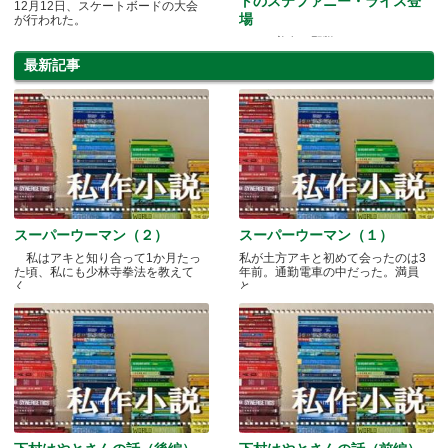
トのステファニー・ライス登
12月12日、スケートボードの大会
場
が行われた。
まさに美女で野獣！
最新記事
スーパーウーマン（２）
スーパーウーマン（１）
私はアキと知り合って1か月たっ
私が土方アキと初めて会ったのは3
た頃、私にも少林寺拳法を教えて
年前。通勤電車の中だった。満員
く.....
と.....