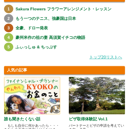
Sakura Flowers フラワーアレンジメント・レッスン
もう一つのテニス、強豪国は日本
全豪、ドロー発表
豪州米作の祖の妻 高須賀イチコの物語
ふぃっしゅ & ちっぷす
トップ20リストへ
人気の記事
誰も聞きたくない話
ビザ取得体験記 Vol.1
もしも自分に何かあったら・・・
パートナーとビザの申請を考えてい