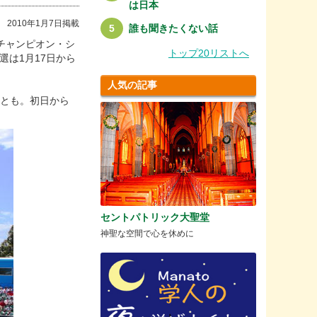
は日本
2010年1月7日掲載
誰も聞きたくない話
チャンピオン・シ
トップ20リストへ
で、本選は1月17日から
人気の記事
ことも。初日から
セントパトリック大聖堂
神聖な空間で心を休めに