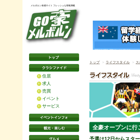
メルボルン体感サイト フレッシュな情報満載
トップ
ライフスタイル
ス
住居
求人
売買
イベント
サービス
全豪オープンに行
予選は12日からスタ