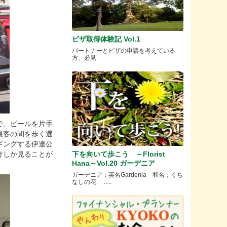
ビザ取得体験記 Vol.1
パートナーとビザの申請を考えている
方、必見
で、ビールを片手
観客の間を歩く選
ギングする伊達公
けしか見ることが
下を向いて歩こう ～Florist
Hana～Vol.20 ガーデニア
ガーデニア；英名Gardenia 和名；くち
なしの花 .....