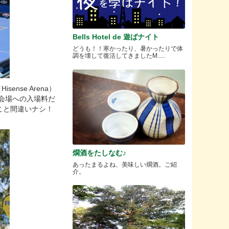
Bells Hotel de 遊ばナイト
どうも！！寒かったり、暑かったりで体
調を壊して復活してきましたM.....
nse Arena）
は会場への入場料だ
こと間違いナシ！
燗酒をたしなむ♪
あったまるよね、美味しい燗酒。ご紹
介。