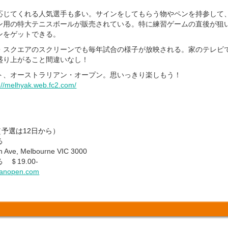
応じてくれる人気選手も多い。サインをしてもらう物やペンを持参して
ン用の特大テニスボールが販売されている。特に練習ゲームの直後が狙
ンをゲットできる。
・スクエアのスクリーンでも毎年試合の様子が放映される。家のテレビ
盛り上がること間違いなし！
ト、オーストラリアン・オープン。思いっきり楽しもう！
://melhyak.web.fc2.com/
日（予選は12日から）
る
Ave, Melbourne VIC 3000
＄19.00-
lianopen.com