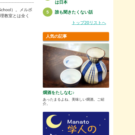
は日本
chool）。メルボ
誰も聞きたくない話
の料理教室とは全く
トップ20リストへ
人気の記事
燗酒をたしなむ♪
あったまるよね、美味しい燗酒。ご紹
介。