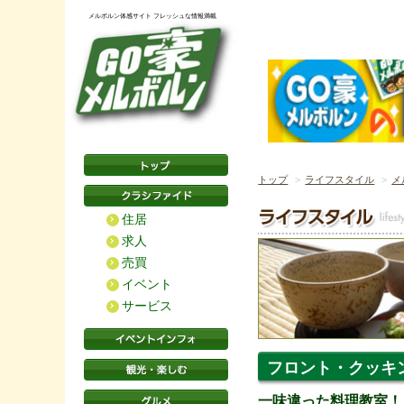
メルボルン体感サイト フレッシュな情報満載
トップ
ライフスタイル
メ
住居
求人
売買
イベント
サービス
フロント・クッキ
一味違った料理教室！