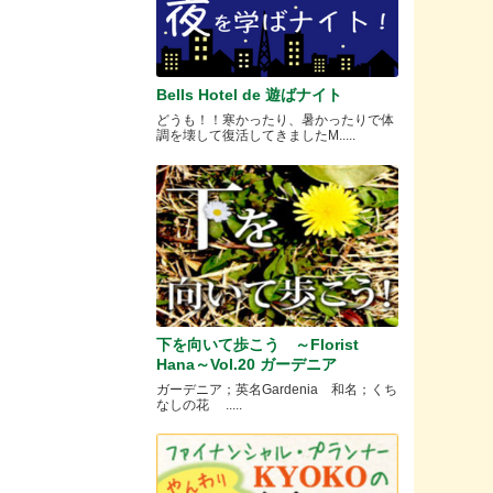
Bells Hotel de 遊ばナイト
どうも！！寒かったり、暑かったりで体
調を壊して復活してきましたM.....
下を向いて歩こう ～Florist
Hana～Vol.20 ガーデニア
ガーデニア；英名Gardenia 和名；くち
なしの花 .....