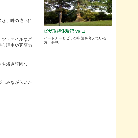
多さ、味の違いに
ビザ取得体験記 Vol.1
パートナーとビザの申請を考えている
ーツ・オイルなど
方、必見
使う理由や豆腐の
ツや焼き時間な
楽しみながらいた