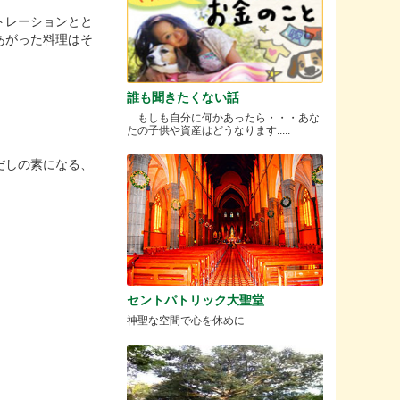
トレーションとと
あがった料理はそ
誰も聞きたくない話
もしも自分に何かあったら・・・あな
たの子供や資産はどうなります.....
だしの素になる、
セントパトリック大聖堂
神聖な空間で心を休めに