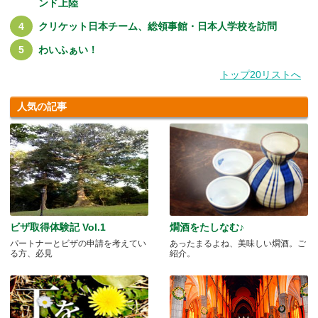
ンド上陸
クリケット日本チーム、総領事館・日本人学校を訪問
わいふぁい！
トップ20リストへ
人気の記事
ビザ取得体験記 Vol.1
燗酒をたしなむ♪
パートナーとビザの申請を考えてい
あったまるよね、美味しい燗酒。ご
る方、必見
紹介。