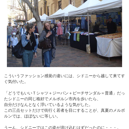
こういうファッション感覚の違いには、シドニーから越して来てす
ぐ気付いた。
「どうでもいいＴシャツ＋ジーパン＋ビーチサンダル＝普通」だっ
たシドニーの同じ格好でメルボルン市内を歩いたら、
自分だけなんとなく浮いているような気がした。
この三点セットだけで街行く若者を目にすることが、真夏のメルボ
ルンでは、ほぼないに等しい。
うーん、シドニーではこの姿が溶け込むはずだったのに・・・。