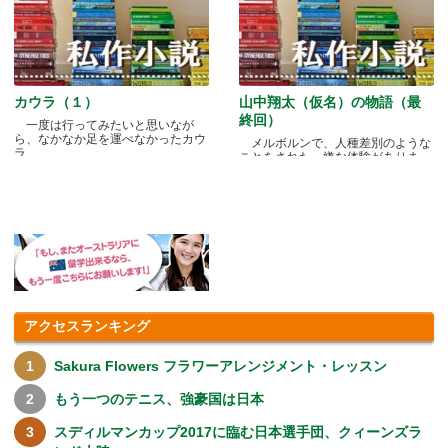
カウラ（１）
山中翔太（仮名）の物語（最
終回）
一度は行ってみたいと思いなが
ら、なかなか足を運べなかったカウ
メルボルンで、人種差別のような
ラ.....
ことをされた、嫌な体験がありま
す.....
アクセスランキング
Sakura Flowers フラワーアレンジメント・レッスン
もう一つのテニス、強豪国は日本
スディルマンカップ2017に臨む日本選手団、クィーンズラ