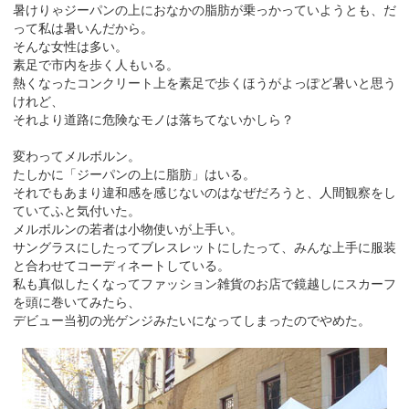
暑けりゃジーパンの上におなかの脂肪が乗っかっていようとも、だ
って私は暑いんだから。
そんな女性は多い。
素足で市内を歩く人もいる。
熱くなったコンクリート上を素足で歩くほうがよっぽど暑いと思う
けれど、
それより道路に危険なモノは落ちてないかしら？
変わってメルボルン。
たしかに「ジーパンの上に脂肪」はいる。
それでもあまり違和感を感じないのはなぜだろうと、人間観察をし
ていてふと気付いた。
メルボルンの若者は小物使いが上手い。
サングラスにしたってブレスレットにしたって、みんな上手に服装
と合わせてコーディネートしている。
私も真似したくなってファッション雑貨のお店で鏡越しにスカーフ
を頭に巻いてみたら、
デビュー当初の光ゲンジみたいになってしまったのでやめた。