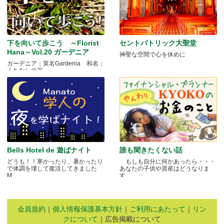
下を向いて歩こう ～Florist
セントパトリック大聖堂
Hana～Vol.20 ガーデニア
神聖な空間で心を休めに
ガーデニア；英名Gardenia 和名；
くちなしの花 .....
Bells Hotel de 遊ばナイト
誰も聞きたくない話
どうも！！寒かったり、暑かったり
もしも自分に何かあったら・・・
で体調を壊して復活してきました
あなたの子供や資産はどうなりま
M.....
す.....
会員規約
｜
個人情報保護基本方針
｜
ご利用にあたって
｜
リン
クについて
｜広告掲載について