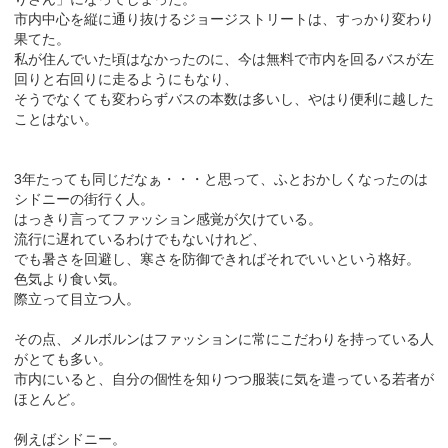
市内中心を縦に通り抜けるジョージストリートは、すっかり変わり
果てた。
私が住んでいた頃はなかったのに、今は無料で市内を回るバスが左
回りと右回りに走るようにもなり、
そうでなくても変わらずバスの本数は多いし、やはり便利に越した
ことはない。
3年たっても同じだなぁ・・・と思って、ふとおかしくなったのは
シドニーの街行く人。
はっきり言ってファッション感覚が欠けている。
流行に遅れているわけでもないけれど、
でも暑さを回避し、寒さを防御できればそれでいいという格好。
色気より食い気。
際立って目立つ人。
その点、メルボルンはファッションに常にこだわりを持っている人
がとても多い。
市内にいると、自分の個性を知りつつ服装に気を遣っている若者が
ほとんど。
例えばシドニー。