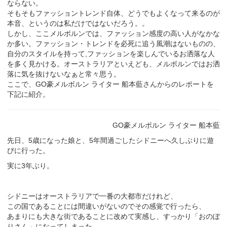
ならない。
そもそもファッショントレンド自体、どうでもよくなって来るのが
本音、というのは私だけではないだろう。。
しかし、ここメルボルンでは、ファッション感度の高い人がなかな
か多い。ファッション・トレンドを必死に追う風潮はないものの、
自分のスタイルを持って,ファッションを楽しんでいるお洒落な人
を多く見かける。オーストラリアといえども、メルボルンではお洒
落に気を抜けないなぁと常々思う。
ここで、GO豪メルボルン ライター 船本藍さんからのレポートを
下記に紹介。
GO豪メルボルン ライター 船本藍
先日、5歳になった娘と、5年間過ごしたシドニーへ久しぶりに遊
びに行った。
実に3年ぶり。
シドニーはオーストラリアで一番の大都市だけれど、
この国であることには間違いがないのでその感覚で行ったら、
あまりにも大きな街であることに改めて実感し、すっかり「おのぼ
りさん」になってしまった。