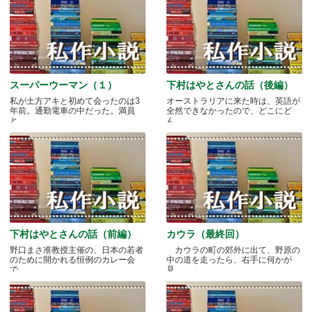
スーパーウーマン（１）
下村はやとさんの話（後編）
私が土方アキと初めて会ったのは3
オーストラリアに来た時は、英語が
年前。通勤電車の中だった。満員
全然できなかったので、どこにど
と.....
ん.....
下村はやとさんの話（前編）
カウラ（最終回）
野口まさ准教授主催の、日本の若者
カウラの町の郊外に出て、野原の
のために開かれる恒例のカレー会
中の道を走ったら、右手に何かが
で.....
見.....