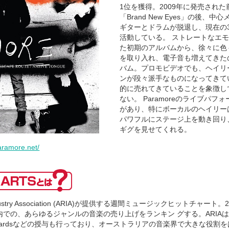
1位を獲得。2009年に発売され
「Brand New Eyes」の後、
ギターとドラムが脱退し、現在の
活動している。 ストレートなエ
た初期のアルバムから、徐々に色
を取り入れ、電子音も増えてきた
バム。プロモビデオでも、ヘイリ
ンが段々派手なものになってきて
的に売れてきていることを象徴し
ない。 Paramoreのライブパフ
があり、特にボーカルのヘイリー
パワフルにステージ上を動き回り
ギグを見せてくれる。
aramore.net/
ing Industry Association (ARIA)が提供する週間ミュージックヒットチャ
の、あらゆるジャンルの音楽の売り上げをランキン グする。ARIAはARIA N
usic Awardsなどの授与も行っており、オーストラリアの音楽界で大きな役