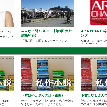
hanna』
みんなに聞くGO!! 【第3回 集計
ARIA CHAR
結果発表】
ング
アーティスト
「買い物」に関するマーケティング
ARIA CHARTSラ
月24日集計分
下村はやとさんの話（後編）
下村はやとさん
のは3年
オーストラリアに来た時は、英語が全然
野口まさ准教授主催
....
できなかったので、どこにどん.....
めに開かれる恒例のカレ