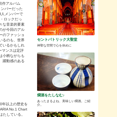
た前作アルバム
中心メンバーだった
3人メンバーで
モ・ロックだっ
々な音楽的要素
のが今回のアル
ーのファッショ
セントパトリック大聖堂
いるのも、世界
ているかもしれ
神聖な空間で心を休めに
ォーマンスは定評
は小柄ながらも
、躍動感のある
燗酒をたしなむ♪
あったまるよね、美味しい燗酒。ご紹
ート。20年以上の歴史を
介。
o.1 Chart
割をはたしている。