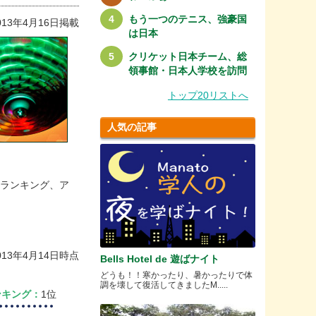
もう一つのテニス、強豪国
013年4月16日掲載
は日本
クリケット日本チーム、総
領事館・日本人学校を訪問
トップ20リストへ
人気の記事
ルランキング、ア
013年4月14日時点
Bells Hotel de 遊ばナイト
どうも！！寒かったり、暑かったりで体
調を壊して復活してきましたM.....
ンキング：
1位