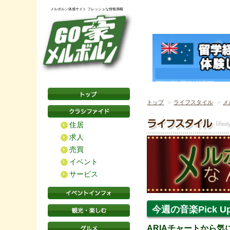
メルボルン体感サイト フレッシュな情報満載
トップ
ライフスタイル
メ
住居
求人
売買
イベント
サービス
今週の音楽Pick Up
ARIAチャートから