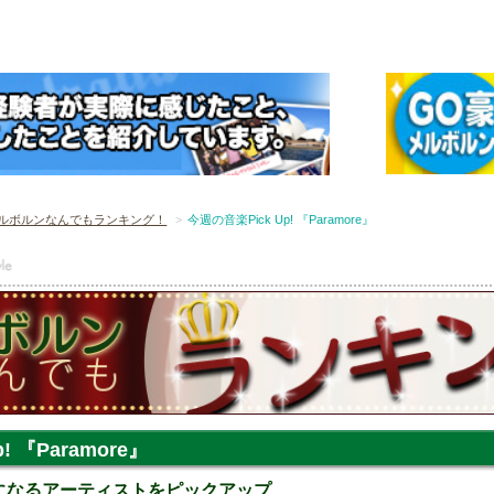
ルボルンなんでもランキング！
今週の音楽Pick Up! 『Paramore』
! 『Paramore』
気になるアーティストをピックアップ