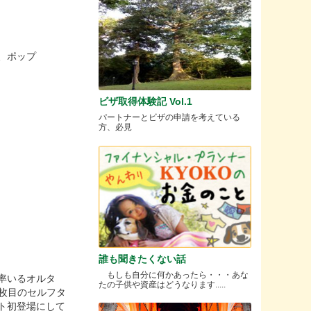
、ポップ
ビザ取得体験記 Vol.1
パートナーとビザの申請を考えている
方、必見
誰も聞きたくない話
もしも自分に何かあったら・・・あな
率いるオルタ
たの子供や資産はどうなります.....
4枚目のセルフタ
ト初登場にして