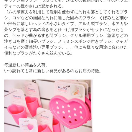
キッチン用ブラシ一つ取っても、かなりの種類があり、そのバラエ
ティーの豊かさには驚かされる。
ゴムの摩擦力を利用して洗剤を使わずに汚れを落としてくれるブラ
シ、コゲなどの頑固な汚れに適した固めのブラシ、くぼみなど細か
い部分に嬉しいヘッドの小さいタイプ、アルミ製ブラシ、水アカや
茶シブを落とす為の磨き用と仕上げ用ブラシがセットになったも
の、ヘッドが曲がるすき間ブラシ、グリル網用ブラシ、急須などの
注ぎ口を磨く細長いブラシ、メラミンスポンジ付きブラシ、ジャガ
イモなどの野菜洗い専用ブラシ、、、他にも様々な用途に合わせた
便利なブラシがたくさん並んでいる。
毎週新しい商品を入荷。
いつ訪れても常に新しい発見があるのもお店の特徴。