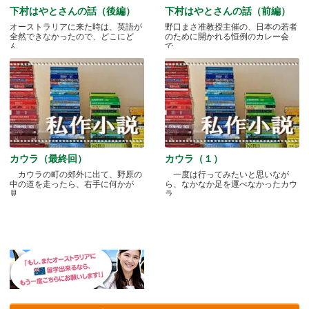
下村はやとさんの話（後編）
下村はやとさんの話（前編）
オーストラリアに来た時は、英語が
野口まさ准教授主催の、日本の若者
全然できなかったので、どこにど
のために開かれる恒例のカレー会
ん.....
で.....
カウラ（最終回）
カウラ（１）
カウラの町の郊外に出て、野原の
一度は行ってみたいと思いなが
中の道を走ったら、右手に何かが
ら、なかなか足を運べなかったカウ
見.....
ラ.....