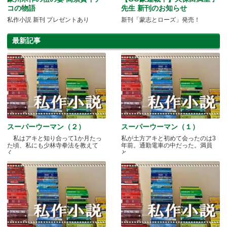
コの物語
先生 新刊のお知らせ
私作小説 新刊 プレゼントあり
新刊「蒙志とローズ」発売！
最新記事
スーパーウーマン（２）
スーパーウーマン（１）
私はアキと知り合って1か月たっ
私が土方アキと初めて会ったのは3
た頃、私にも少林寺拳法を教えて
年前。通勤電車の中だった。満員
く.....
と.....