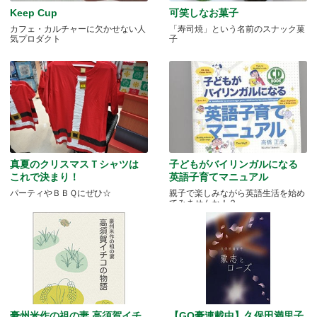
Keep Cup
可笑しなお菓子
カフェ・カルチャーに欠かせない人
「寿司焼」という名前のスナック菓
気プロダクト
子
真夏のクリスマスＴシャツは
子どもがバイリンガルになる
これで決まり！
英語子育てマニュアル
パーティやＢＢＱにぜひ☆
親子で楽しみながら英語生活を始め
てみませんか！？
豪州米作の祖の妻 高須賀イチ
【GO豪連載中】久保田満里子