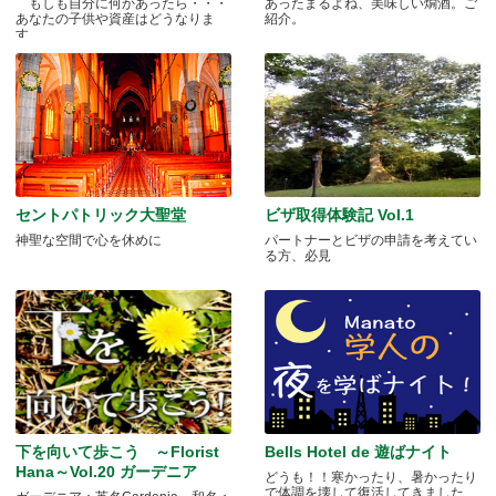
もしも自分に何かあったら・・・
あったまるよね、美味しい燗酒。ご
あなたの子供や資産はどうなりま
紹介。
す.....
セントパトリック大聖堂
ビザ取得体験記 Vol.1
神聖な空間で心を休めに
パートナーとビザの申請を考えてい
る方、必見
下を向いて歩こう ～Florist
Bells Hotel de 遊ばナイト
Hana～Vol.20 ガーデニア
どうも！！寒かったり、暑かったり
で体調を壊して復活してきました