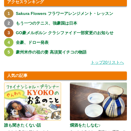
アクセスランキング
Sakura Flowers フラワーアレンジメント・レッスン
もう一つのテニス、強豪国は日本
GO豪メルボルン クラシファイド一部変更のお知らせ
全豪、ドロー発表
豪州米作の祖の妻 高須賀イチコの物語
トップ20リストへ
人気の記事
誰も聞きたくない話
燗酒をたしなむ♪