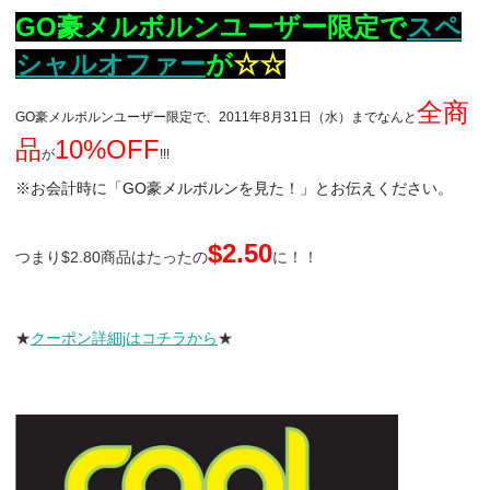
GO豪メルボルンユーザー限定で
スペ
シャルオファー
が
☆☆
全商
GO豪メルボルンユーザー限定で、2011年8月31日（水）までなんと
品
10%OFF
が
!!!
※お会計時に「GO豪メルボルンを見た！」とお伝えください。
$2.50
つまり$2.80商品はたったの
に！！
★
クーポン詳細jはコチラから
★