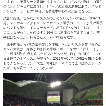
すでに、予選リーグ敗退が決まっている、ガンバ大阪は主力選手
のほとんどを日本に温存し、Jリーグの次節の調整にあて、メルボ
ルンビクトリーとの1戦は、若手選手中心での試合となった。
試合開始後、なかなかリズムがつかめないガンバ大阪は、前半13
分、メルボルンビクトリーのボザニッチ選手のシュートが長沢選手
のハンドを誘い、イエローカード。相手にPKを与えてしまい、失
点につながった。その後すぐ16分にも追加点を与えてしまう。前
半戦はなんとか、持ちこたえ、2－0で折り返す。
後半開始から2枚の選手交代を使用。何とかリズムを作り始めた
ガンバ大阪は、身体が動き始め果敢にボールを奪いに行く。そし
て、残り5分で1点を返したガンバだったが、時すでに遅く、この
まま終了のホイッスルが鳴った。2016年ACLでは0勝2分4敗と1勝
もできなかったガンバ大阪。昨年はBEST４まで上り詰めたチーム
だが、何が変わってしまったのか。