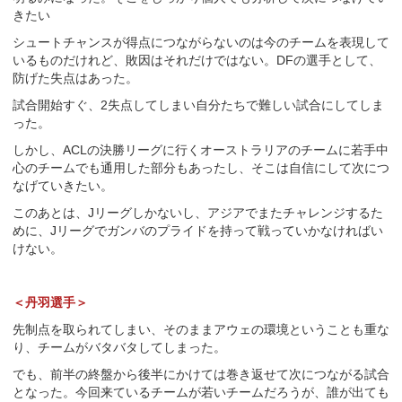
きたい
シュートチャンスが得点につながらないのは今のチームを表現して
いるものだけれど、敗因はそれだけではない。DFの選手として、
防げた失点はあった。
試合開始すぐ、2失点してしまい自分たちで難しい試合にしてしま
った。
しかし、ACLの決勝リーグに行くオーストラリアのチームに若手中
心のチームでも通用した部分もあったし、そこは自信にして次につ
なげていきたい。
このあとは、Jリーグしかないし、アジアでまたチャレンジするた
めに、Jリーグでガンバのプライドを持って戦っていかなければい
けない。
＜丹羽選手＞
先制点を取られてしまい、そのままアウェの環境ということも重な
り、チームがバタバタしてしまった。
でも、前半の終盤から後半にかけては巻き返せて次につながる試合
となった。今回来ているチームが若いチームだろうが、誰が出ても