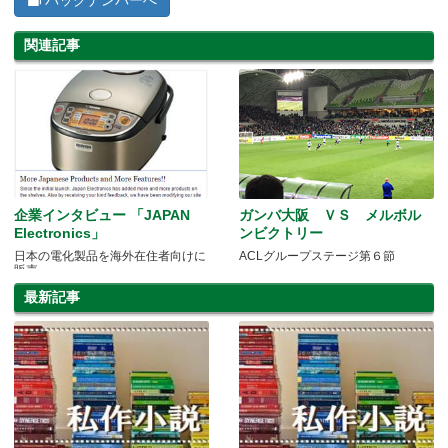
バックナンバーへ
関連記事
企業インタビュー 「JAPAN
ガンバ大阪 ＶＳ メルボル
Electronics」
ンビクトリー
日本の電化製品を海外在住者向けに
ACLグループステージ第６節
販売
最新記事