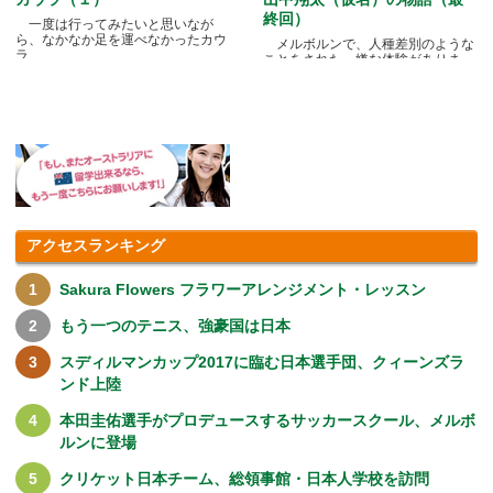
終回）
一度は行ってみたいと思いなが
ら、なかなか足を運べなかったカウ
メルボルンで、人種差別のような
ラ.....
ことをされた、嫌な体験がありま
す.....
アクセスランキング
Sakura Flowers フラワーアレンジメント・レッスン
もう一つのテニス、強豪国は日本
スディルマンカップ2017に臨む日本選手団、クィーンズラ
ンド上陸
本田圭佑選手がプロデュースするサッカースクール、メルボ
ルンに登場
クリケット日本チーム、総領事館・日本人学校を訪問