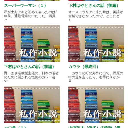
スーパーウーマン（１）
下村はやとさんの話（後編）
私が土方アキと初めて会ったのは3
オーストラリアに来た時は、英語が
年前。通勤電車の中だった。満員
全然できなかったので、どこにど
と.....
ん.....
下村はやとさんの話（前編）
カウラ（最終回）
野口まさ准教授主催の、日本の若者
カウラの町の郊外に出て、野原の
のために開かれる恒例のカレー会
中の道を走ったら、右手に何かが
で.....
見.....
カウラ（１）
山中翔太（仮名）の物語（最