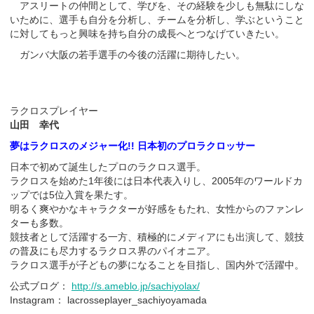
アスリートの仲間として、学びを、その経験を少しも無駄にしな
いために、選手も自分を分析し、チームを分析し、学ぶということ
に対してもっと興味を持ち自分の成長へとつなげていきたい。
ガンバ大阪の若手選手の今後の活躍に期待したい。
ラクロスプレイヤー
山田 幸代
夢はラクロスのメジャー化!! 日本初のプロラクロッサー
日本で初めて誕生したプロのラクロス選手。
ラクロスを始めた1年後には日本代表入りし、2005年のワールドカ
ップでは5位入賞を果たす。
明るく爽やかなキャラクターが好感をもたれ、女性からのファンレ
ターも多数。
競技者として活躍する一方、積極的にメディアにも出演して、競技
の普及にも尽力するラクロス界のパイオニア。
ラクロス選手が子どもの夢になることを目指し、国内外で活躍中。
公式ブログ：
http://s.ameblo.jp/sachiyolax/
Instagram： lacrosseplayer_sachiyoyamada