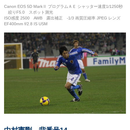
Canon EOS 5D MarkⅡ プログラムＡＥ シャッター速度1/1250秒
絞りF5.0 スポット測光
ISO感度 2500 AWB 露出補正 -1/3 画質圧縮率 JPEG レンズ
EF400mm f/2.8 IS USM