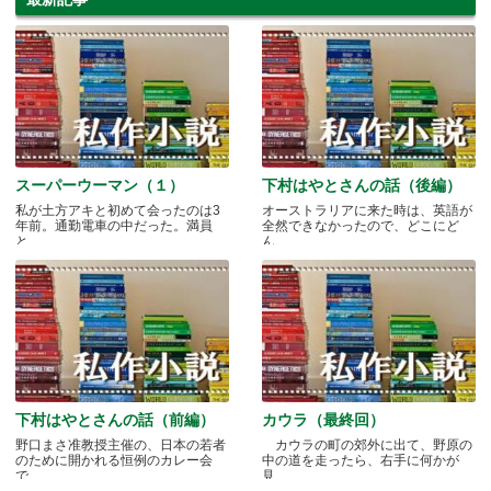
スーパーウーマン（１）
下村はやとさんの話（後編）
私が土方アキと初めて会ったのは3
オーストラリアに来た時は、英語が
年前。通勤電車の中だった。満員
全然できなかったので、どこにど
と.....
ん.....
下村はやとさんの話（前編）
カウラ（最終回）
野口まさ准教授主催の、日本の若者
カウラの町の郊外に出て、野原の
のために開かれる恒例のカレー会
中の道を走ったら、右手に何かが
で.....
見.....