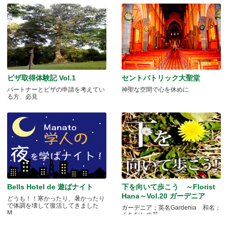
ビザ取得体験記 Vol.1
セントパトリック大聖堂
パートナーとビザの申請を考えてい
神聖な空間で心を休めに
る方、必見
Bells Hotel de 遊ばナイト
下を向いて歩こう ～Florist
Hana～Vol.20 ガーデニア
どうも！！寒かったり、暑かったり
で体調を壊して復活してきました
ガーデニア；英名Gardenia 和名；
M.....
くちなしの花 .....