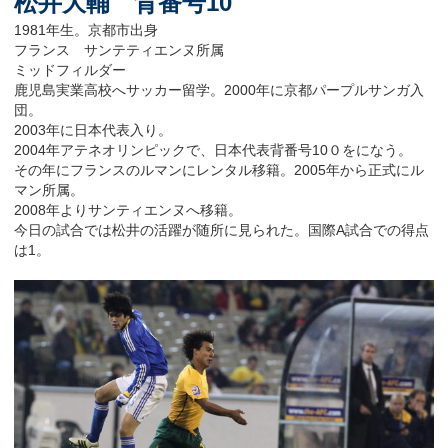
松井大輔 背番号10
1981年生。京都市出身
フランス サンテティエンヌ所属
ミッドフィルダー
鹿児島実業高校へサッカー留学。2000年に京都パープルサンガ入
団。
2003年に日本代表入り。
2004年アテネオリンピックで、日本代表背番号10０をになう。
その年にフランスのルマンにレンタル移籍。2005年から正式にル
マン所属。
2008年よりサンティエンヌへ移籍。
今日の試合では松井の活躍が随所に見られた。国際A試合での得点
は1。