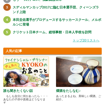
スディルマンカップ2017に臨む日本選手団、クィーンズラ
ンド上陸
本田圭佑選手がプロデュースするサッカースクール、メルボ
ルンに登場
クリケット日本チーム、総領事館・日本人学校を訪問
トップ20リストへ
人気の記事
誰も聞きたくない話
燗酒をたしなむ♪
もしも自分に何かあったら・・・
あったまるよね、美味しい燗酒。ご
あなたの子供や資産はどうなりま
紹介。
す.....