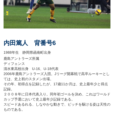
内田篤人 背番号6
1988年生 静岡県函南町出身
鹿島アントラーズ所属
ディフェンス
清水東高校出身 U-16、U-18代表
2006年鹿島アントラーズ入団。Jリーグ開幕戦で高卒ルーキーとし
ては、史上初のスタメン出場。
その年、初得点を記録したが、17歳11か月は、史上最年少と得点
記録。
２００８年に日本代表入り。同年初ゴールを決め、これはワールド
カップ予選において史上最年少記録である。
スピードあるれる、しなやかな動きで、ピッチを駆ける姿は天性の
ものである。