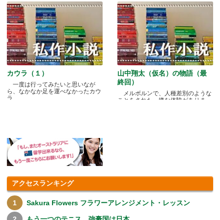
カウラ（１）
山中翔太（仮名）の物語（最
終回）
一度は行ってみたいと思いなが
ら、なかなか足を運べなかったカウ
メルボルンで、人種差別のような
ラ.....
ことをされた、嫌な体験がありま
す.....
アクセスランキング
Sakura Flowers フラワーアレンジメント・レッスン
もう一つのテニス、強豪国は日本