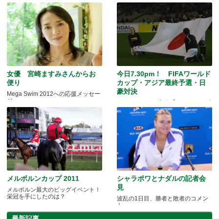
女優 宮崎ますみさんからお
今日7.30pm！ FIFAワールド
便り
カップ・アジア最終予選・日
豪対決
Mega Swim 2012への応援メッセー
ジ
ジャパニージー主催【シティのパブ
集合！みんなで日本を応援！】
メルボルンカップ 2011
シャラポワとナダルの記者会
見
メルボルン最大のビッグイベント！
栄冠を手にしたのは？
波乱の1日目、勝者と敗者のコメン
ト
最新記事