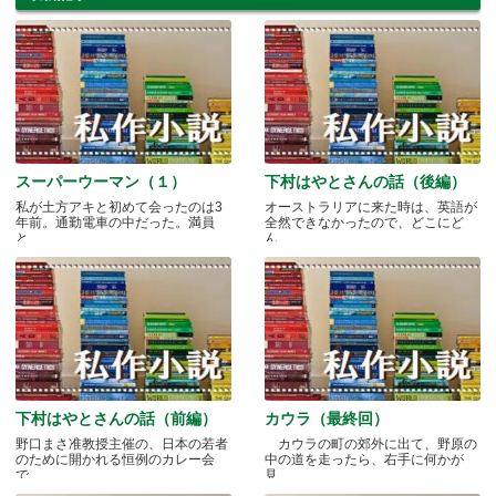
スーパーウーマン（１）
下村はやとさんの話（後編）
私が土方アキと初めて会ったのは3
オーストラリアに来た時は、英語が
年前。通勤電車の中だった。満員
全然できなかったので、どこにど
と.....
ん.....
下村はやとさんの話（前編）
カウラ（最終回）
野口まさ准教授主催の、日本の若者
カウラの町の郊外に出て、野原の
のために開かれる恒例のカレー会
中の道を走ったら、右手に何かが
で.....
見.....