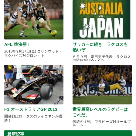
AFL 準決勝！
サッカーに続き ラクロスも
熱いぞ
2010年9月17日(金) コリンウッド・
マグパイズ対ジロン・キ
６月９日 豪日男子代表 ラクロス
国際親善試合へGO!
F1 オーストラリアGP 2013
世界最高レベルのラグビーは
これだ。
開幕戦はロータスのライコネンが優
勝！
伝統の１戦、ワラビーズ対オールブ
ラックス
最新記事