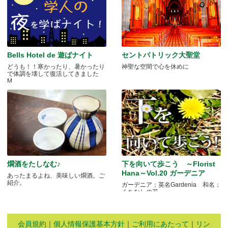
Bells Hotel de 遊ばナイト
セントパトリック大聖堂
どうも！！寒かったり、暑かったり
神聖な空間で心を休めに
で体調を壊して復活してきました
M.....
燗酒をたしなむ♪
下を向いて歩こう ～Florist
Hana～Vol.20 ガーデニア
あったまるよね、美味しい燗酒。ご
紹介。
ガーデニア；英名Gardenia 和名；
くちなしの花 .....
会員規約
｜
個人情報保護基本方針
｜
ご利用にあたって
｜
リン