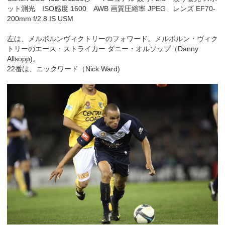
ット測光 ISO感度 1600 AWB 画質圧縮率 JPEG レンズ EF70-
200mm f/2.8 IS USM
左は、メルボルンヴィクトリーのフォワード。メルボルン・ヴィク
トリーのエース・ストライカー ダニー・オルソップ（Danny
Allsopp)。
22番は、ニックワード（Nick Ward)