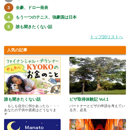
全豪、ドロー発表
もう一つのテニス、強豪国は日本
誰も聞きたくない話
トップ20リストへ
人気の記事
誰も聞きたくない話
ビザ取得体験記 Vol.1
もしも自分に何かあったら・・・
パートナーとビザの申請を考えてい
あなたの子供や資産はどうなりま
る方、必見
す.....