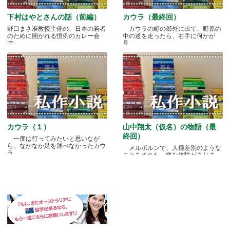
下村はやとさんの話（前編）
カウラ（最終回）
野口まさ准教授主催の、日本の若者
カウラの町の郊外に出て、野原の
のために開かれる恒例のカレー会
中の道を走ったら、右手に何かが
で.....
見.....
カウラ（１）
山中翔太（仮名）の物語（最
終回）
一度は行ってみたいと思いなが
ら、なかなか足を運べなかったカウ
メルボルンで、人種差別のような
ラ.....
ことをされた、嫌な体験がありま
す.....