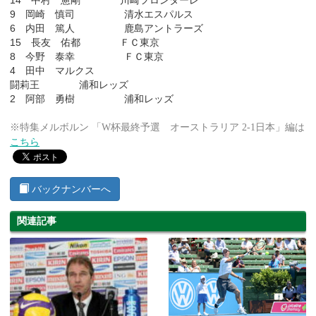
14 中村 憲剛 川崎フロンターレ
9 岡崎 慎司 清水エスパルス
6 内田 篤人 鹿島アントラーズ
15 長友 佑都 ＦＣ東京
8 今野 泰幸 ＦＣ東京
4 田中 マルクス
闘莉王 浦和レッズ
2 阿部 勇樹 浦和レッズ
※特集メルボルン 「W杯最終予選 オーストラリア 2-1日本」編は
こちら
バックナンバーへ
関連記事