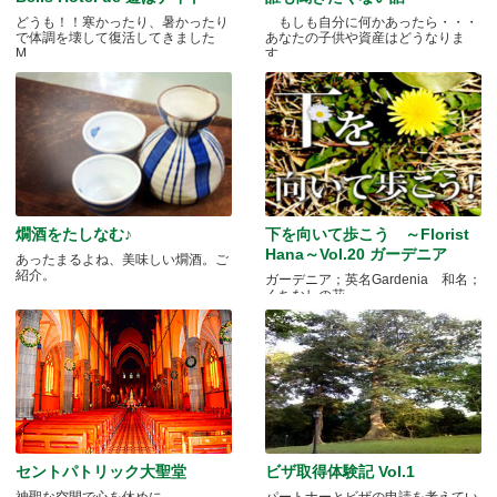
どうも！！寒かったり、暑かったり
もしも自分に何かあったら・・・
で体調を壊して復活してきました
あなたの子供や資産はどうなりま
M.....
す.....
燗酒をたしなむ♪
下を向いて歩こう ～Florist
Hana～Vol.20 ガーデニア
あったまるよね、美味しい燗酒。ご
紹介。
ガーデニア；英名Gardenia 和名；
くちなしの花 .....
セントパトリック大聖堂
ビザ取得体験記 Vol.1
神聖な空間で心を休めに
パートナーとビザの申請を考えてい