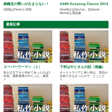
錦織圭の勢いが止まらない！
AAMI Kooyong Classic 2014
4回戦はFerrerと対戦
Hewittは1試合のみ、Djokovic・
Murrayも緊急参
最新記事
スーパーウーマン（１）
下村はやとさんの話（後編）
私が土方アキと初めて会ったのは3
オーストラリアに来た時は、英語が
年前。通勤電車の中だった。満員
全然できなかったので、どこにど
と.....
ん.....