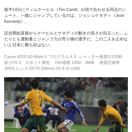
後半14分にティムケーヒル（Tim Cahill）が頭で合わせる同点のシ
ュート。一緒にジャンプしているのは、ジョシュケネディ（Josh
Kennedy）。
試合開始直後からケーヒルとケネディの動きの良さが目立った。ふ
たりとも運動量とジャンプ力が売り物の選手だ。この二人を止めな
いと日本に勝ち目はない。
Canon EOS 5D MarkⅡ プログラムＡＥ シャッター速度1/125秒
絞りF6.3 スポット測光 ISO感度 2000 AWB 画質圧縮率
JPEG レンズ EF70-200mm f/2.8 IS USM