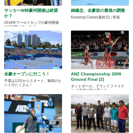
サッカーW杯豪州開催は絶望
錦織圭、全豪前の最後の調整
か？
Kooyong Classic最終日に登場
2018年ワールドカップの豪州開催
はほぼ無くなった？
全豪オープンに行こう！
ANZ Championship 2009
Ground Final (2)
予選は12日からスタート。観戦のヒ
ントがたくさん！
ネットボール、グランドファイナ
ル！MVPは誰の手に？