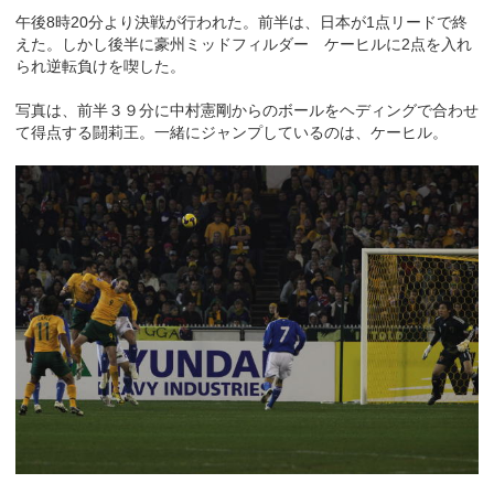
午後8時20分より決戦が行われた。前半は、日本が1点リードで終
えた。しかし後半に豪州ミッドフィルダー ケーヒルに2点を入れ
られ逆転負けを喫した。
写真は、前半３９分に中村憲剛からのボールをヘディングで合わせ
て得点する闘莉王。一緒にジャンプしているのは、ケーヒル。