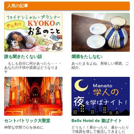
人気の記事
誰も聞きたくない話
燗酒をたしなむ♪
もしも自分に何かあったら・・・
あったまるよね、美味しい燗酒。ご
あなたの子供や資産はどうなりま
紹介。
す.....
セントパトリック大聖堂
Bells Hotel de 遊ばナイト
神聖な空間で心を休めに
どうも！！寒かったり、暑かったり
で体調を壊して復活してきました