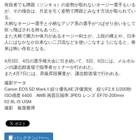
有段者でも蹲踞（ソンキョ）の姿勢が取れないオージー選手もいる
が、その場合は、片足を引く姿勢で蹲踞とみなす方法が取られてい
る。
大柄なオージー選手と小柄なアジア系の選手がつばぜり合いをして
吹っ飛ばされる例もあった。
また大柄で腕力や体力があるオージー剣士が、上段の構えや、日本
人にはなかなか出来ない二刀流などを使いこなすようになると、将
来は怖い存在となる。
4月3日、4日の選手権大会に引き続いて、5日、6日には、メルボル
ンの謙志館道場で指導者セミナーが行われた。
また4月7日には、昇級昇段審査が、謙志館道場で行われる。
撮影データ
Canon EOS 5D MarkⅡ絞り優先AE 評価測光 絞りF2.8 1/200秒
ISO感度 6400 AWB 画質圧縮率 JPEG レンズ EF70-200mm
f/2.8L IS USM
撮影 板屋雅博
バックナンバーへ