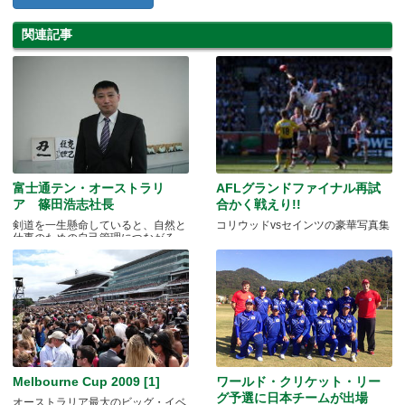
関連記事
富士通テン・オーストラリ
AFLグランドファイナル再試
ア 篠田浩志社長
合かく戦えり!!
剣道を一生懸命していると、自然と
コリウッドvsセインツの豪華写真集
仕事のための自己管理につながる
Melbourne Cup 2009 [1]
ワールド・クリケット・リー
グ予選に日本チームが出場
オーストラリア最大のビッグ・イベ