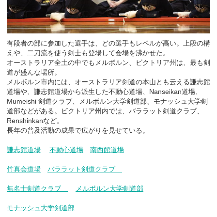
有段者の部に参加した選手は、どの選手もレベルが高い。上段の構
えや、二刀流を使う剣士も登場して会場を沸かせた。
オーストラリア全土の中でもメルボルン、ビクトリア州は、最も剣
道が盛んな場所。
メルボルン市内には、オーストラリア剣道の本山とも云える謙志館
道場や、謙志館道場から派生した不動心道場、Nanseikan道場、
Mumeishi 剣道クラブ、メルボルン大学剣道部、モナッシュ大学剣
道部などがある。ビクトリア州内では、バララット剣道クラブ、
Renshinkanなど。
長年の普及活動の成果で広がりを見せている。
謙志館道場
不動心道場
南西館道場
竹真会道場
バララット剣道クラブ
無名士剣道クラブ
メルボルン大学剣道部
モナッシュ大学剣道部