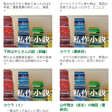
私が土方アキと初めて会ったのは3
オーストラリアに来た時は、英語が
年前。通勤電車の中だった。満員
全然できなかったので、どこにど
と.....
ん.....
下村はやとさんの話（前編）
カウラ（最終回）
野口まさ准教授主催の、日本の若者
カウラの町の郊外に出て、野原の
のために開かれる恒例のカレー会
中の道を走ったら、右手に何かが
で.....
見.....
カウラ（１）
山中翔太（仮名）の物語（最
終回）
一度は行ってみたいと思いなが