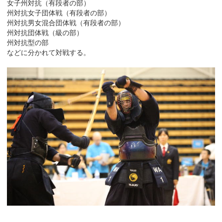
女子州対抗（有段者の部）
州対抗女子団体戦（有段者の部）
州対抗男女混合団体戦（有段者の部）
州対抗団体戦（級の部）
州対抗型の部
などに分かれて対戦する。