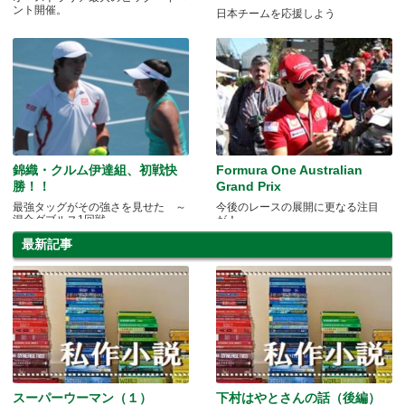
ント開催。
日本チームを応援しよう
錦織・クルム伊達組、初戦快
Formura One Australian
勝！！
Grand Prix
最強タッグがその強さを見せた ～
今後のレースの展開に更なる注目
混合ダブルス1回戦～
が！
最新記事
スーパーウーマン（１）
下村はやとさんの話（後編）