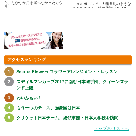
ら、なかなか足を運べなかったカウ
メルボルンで、人種差別のような
ラ.....
ことをされた、嫌な体験がありま
す.....
アクセスランキング
Sakura Flowers フラワーアレンジメント・レッスン
スディルマンカップ2017に臨む日本選手団、クィーンズラ
ンド上陸
わいふぁい！
もう一つのテニス、強豪国は日本
クリケット日本チーム、総領事館・日本人学校を訪問
トップ20リストへ