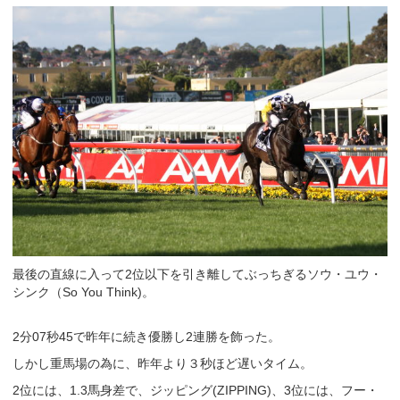
最後の直線に入って2位以下を引き離してぶっちぎるソウ・ユウ・
シンク（So You Think)。
2分07秒45で昨年に続き優勝し2連勝を飾った。
しかし重馬場の為に、昨年より３秒ほど遅いタイム。
2位には、1.3馬身差で、ジッピング(ZIPPING)、3位には、フー・