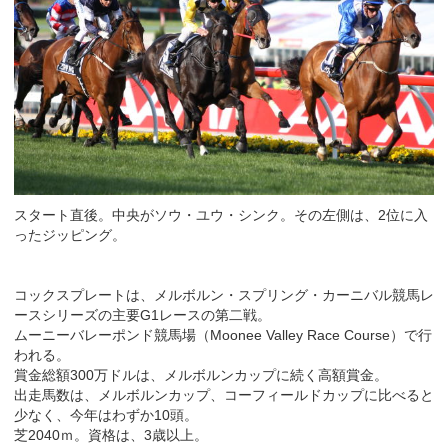
スタート直後。中央がソウ・ユウ・シンク。その左側は、2位に入
ったジッピング。
コックスプレートは、メルボルン・スプリング・カーニバル競馬レ
ースシリーズの主要G1レースの第二戦。
ムーニーバレーポンド競馬場（Moonee Valley Race Course）で行
われる。
賞金総額300万ドルは、メルボルンカップに続く高額賞金。
出走馬数は、メルボルンカップ、コーフィールドカップに比べると
少なく、今年はわずか10頭。
芝2040ｍ。資格は、3歳以上。