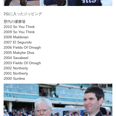
2位に入ったジッピング
歴代の優勝場
2010 So You Think
2009 So You Think
2008 Maldivian
2007 El Segundo
2006 Fields Of Omagh
2005 Makybe Diva
2004 Savabeel
2003 Fields Of Omagh
2002 Northerly
2001 Northerly
2000 Sunline