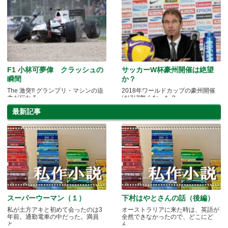
F1 小林可夢偉 クラッシュの
サッカーW杯豪州開催は絶望
瞬間
か？
The 激突!! グランプリ・マシンの迫
2018年ワールドカップの豪州開催
力が伝わる
はほぼ無くなった？
最新記事
スーパーウーマン（１）
下村はやとさんの話（後編）
私が土方アキと初めて会ったのは3
オーストラリアに来た時は、英語が
年前。通勤電車の中だった。満員
全然できなかったので、どこにど
と.....
ん.....