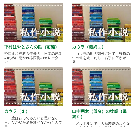
下村はやとさんの話（前編）
カウラ（最終回）
野口まさ准教授主催の、日本の若者
カウラの町の郊外に出て、野原の
のために開かれる恒例のカレー会
中の道を走ったら、右手に何かが
で.....
見.....
カウラ（１）
山中翔太（仮名）の物語（最
終回）
一度は行ってみたいと思いなが
ら、なかなか足を運べなかったカウ
メルボルンで、人種差別のような
ラ.....
ことをされた、嫌な体験がありま
す.....