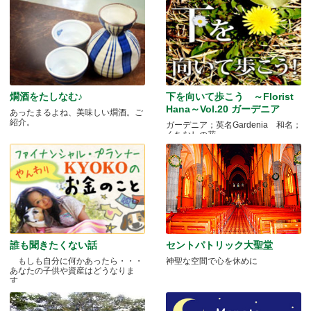
燗酒をたしなむ♪
下を向いて歩こう ～Florist
Hana～Vol.20 ガーデニア
あったまるよね、美味しい燗酒。ご
紹介。
ガーデニア；英名Gardenia 和名；
くちなしの花 .....
誰も聞きたくない話
セントパトリック大聖堂
もしも自分に何かあったら・・・
神聖な空間で心を休めに
あなたの子供や資産はどうなりま
す.....