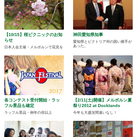
【10/15】桜ピクニックのお知
神田愛知県知事
らせ
愛知県とビクトリア州の固い握手が
あった。
日本人会主催・メルボルンで花見を
各コンテスト受付開始・ラッ
【2/11(土)開催】メルボルン夏
フル景品も確定
祭り2012 at Docklands
ラッフル景品・例年の倍以上
今年も大盛況間違いなし！