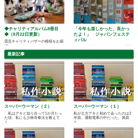
◆チャリティアルバム8冊目
「今年も楽しかった、良かっ
◆（9月22日更新）
たよ！」 ジャパンフェステ
ィバル
震災チャリティバザーの模様をお届
け
やっぱり日本っていいよね～と再認
識
最新記事
スーパーウーマン（２）
スーパーウーマン（１）
私はアキと知り合って1か月たっ
私が土方アキと初めて会ったのは3
た頃、私にも少林寺拳法を教えて
年前。通勤電車の中だった。満員
く.....
と.....