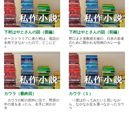
下村はやとさんの話（後編）
下村はやとさんの話（前編）
オーストラリアに来た時は、英語が
野口まさ准教授主催の、日本の若者
全然できなかったので、どこにど
のために開かれる恒例のカレー会
ん.....
で.....
カウラ（最終回）
カウラ（１）
カウラの町の郊外に出て、野原の
一度は行ってみたいと思いなが
中の道を走ったら、右手に何かが
ら、なかなか足を運べなかったカウ
見.....
ラ.....