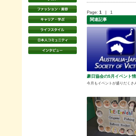
Page:
1
| 1
関連記事
豪日協会の5月イベント
今月もイベントが盛りだくさ