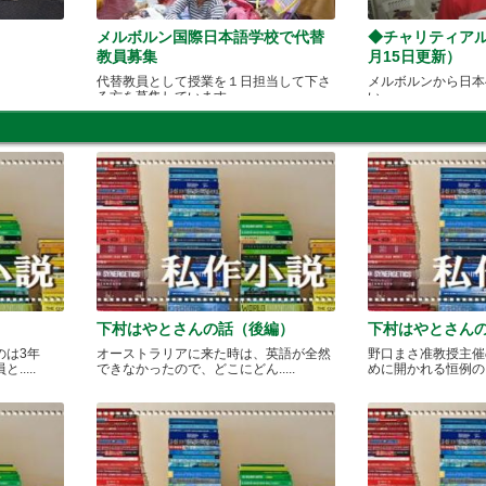
メルボルン国際日本語学校で代替
◆チャリティアル
教員募集
月15日更新）
代替教員として授業を１日担当して下さ
メルボルンから日本
る方を募集しています。
い
下村はやとさんの話（後編）
下村はやとさん
のは3年
オーストラリアに来た時は、英語が全然
野口まさ准教授主催
....
できなかったので、どこにどん.....
めに開かれる恒例のカレ