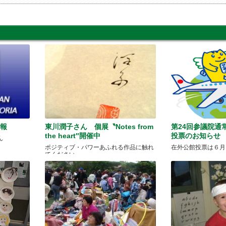
情報
東川潤子さん 個展〝Notes from
第24回参議院通
the heart″開催中
投票のお知らせ
ん
ポジティブ・パワーあふれる作品に触れ
在外公館投票は６月
てください