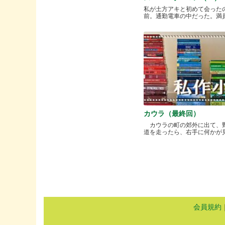
私が土方アキと初めて会った
前。通勤電車の中だった。満員と.
カウラ（最終回）
カウラの町の郊外に出て、
道を走ったら、右手に何かが見..
会員規約