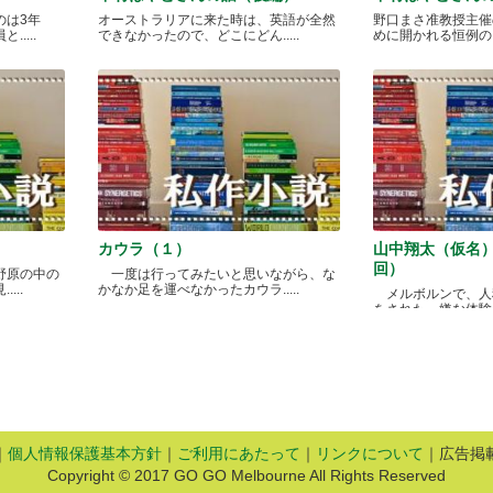
のは3年
オーストラリアに来た時は、英語が全然
野口まさ准教授主催
....
できなかったので、どこにどん.....
めに開かれる恒例のカレ
カウラ（１）
山中翔太（仮名
回）
野原の中の
一度は行ってみたいと思いながら、な
...
かなか足を運べなかったカウラ.....
メルボルンで、人
をされた、嫌な体験があ
｜
個人情報保護基本方針
｜
ご利用にあたって
｜
リンクについて
｜広告掲
Copyright © 2017 GO GO Melbourne All Rights Reserved