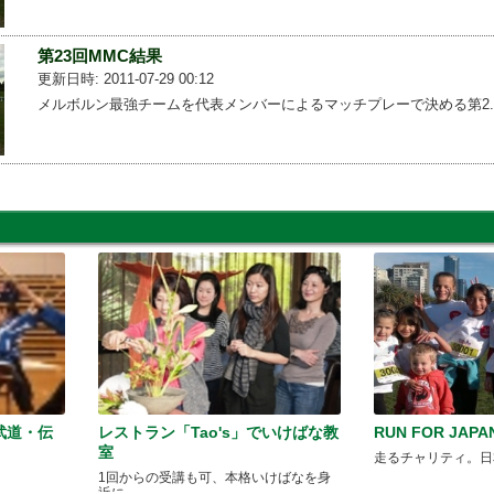
第23回MMC結果
更新日時: 2011-07-29 00:12
メルボルン最強チームを代表メンバーによるマッチプレーで決める第2...
武道・伝
レストラン「Tao's」でいけばな教
RUN FOR JAPA
室
走るチャリティ。日
1回からの受講も可、本格いけばなを身
近に