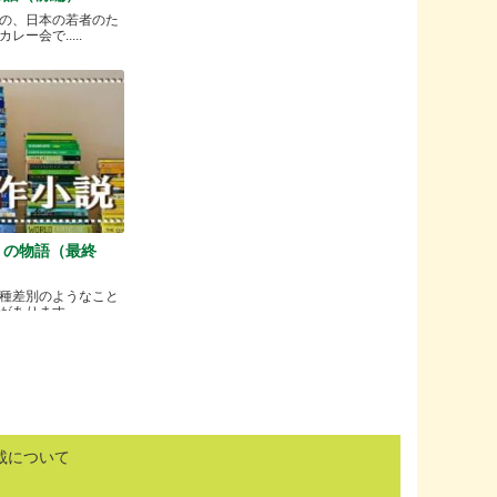
の、日本の若者のた
ー会で.....
）の物語（最終
種差別のようなこと
ります.....
載について