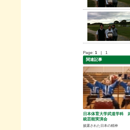
Page:
1
| 1
関連記事
日本体育大学武道学科 
統芸能実演会
披露された日本の精神