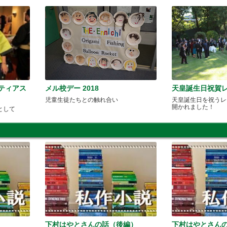
ンティアス
メル校デー 2018
天皇誕生日祝賀
児童生徒たちとの触れ合い
天皇誕生日を祝うレ
開かれました！
として
下村はやとさんの話（後編）
下村はやとさん