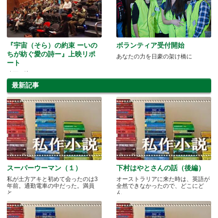
『宇宙（そら）の約束 ーいの
ボランティア受付開始
ちが紡ぐ愛の詩ー』上映リポ
あなたの力を日豪の架け橋に
ート
映画に込められたメッセージとは ?!
最新記事
スーパーウーマン（１）
下村はやとさんの話（後編）
私が土方アキと初めて会ったのは3
オーストラリアに来た時は、英語が
年前。通勤電車の中だった。満員
全然できなかったので、どこにど
と.....
ん.....