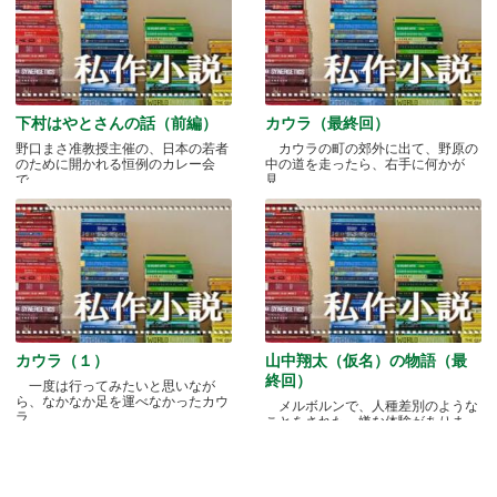
下村はやとさんの話（前編）
カウラ（最終回）
野口まさ准教授主催の、日本の若者
カウラの町の郊外に出て、野原の
のために開かれる恒例のカレー会
中の道を走ったら、右手に何かが
で.....
見.....
カウラ（１）
山中翔太（仮名）の物語（最
終回）
一度は行ってみたいと思いなが
ら、なかなか足を運べなかったカウ
メルボルンで、人種差別のような
ラ.....
ことをされた、嫌な体験がありま
す.....