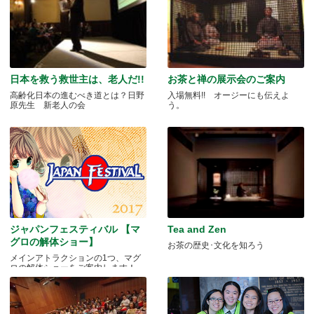
日本を救う救世主は、老人だ!!
お茶と禅の展示会のご案内
高齢化日本の進むべき道とは？日野
入場無料!! オージーにも伝えよ
原先生 新老人の会
う。
ジャパンフェスティバル 【マ
Tea and Zen
グロの解体ショー】
お茶の歴史･文化を知ろう
メインアトラクションの1つ、マグ
ロの解体ショーをご案内します！