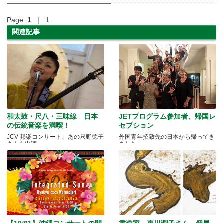
Page:
1
| 1
関連記事
和太鼓・尺八・三味線 日本
JETプログラム参加者、帰国レ
の伝統音楽を満喫！
セプション
JCV 邦楽コンサート、あの只野徳子
外国青年招致先の日本から帰ってき
さんも出演
ました
【10/01】沖縄コンサートの開
書道家 東川潤子さん 個展