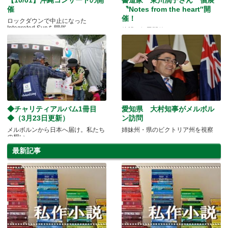
催
〝Notes from the heart″開
催！
ロックダウンで中止になった
Integrated Sunを開催
待望の個展開催！デモンストレーシ
ョンにもご参加ください
◆チャリティアルバム1冊目
愛知県 大村知事がメルボル
◆（3月23日更新）
ン訪問
メルボルンから日本へ届け。私たち
姉妹州・県のビクトリア州を視察
の想い
最新記事