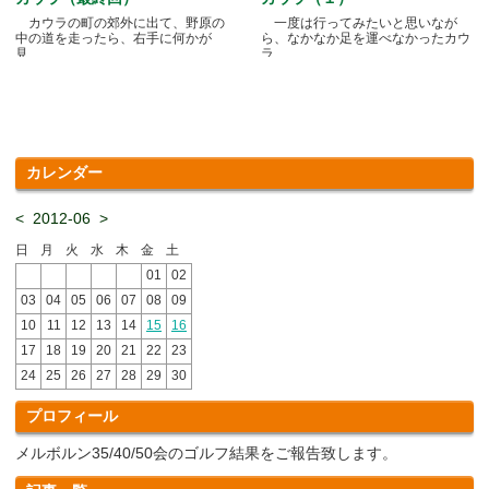
カウラの町の郊外に出て、野原の
一度は行ってみたいと思いなが
中の道を走ったら、右手に何かが
ら、なかなか足を運べなかったカウ
見.....
ラ.....
カレンダー
<
2012-06
>
日
月
火
水
木
金
土
01
02
03
04
05
06
07
08
09
10
11
12
13
14
15
16
17
18
19
20
21
22
23
24
25
26
27
28
29
30
プロフィール
メルボルン35/40/50会のゴルフ結果をご報告致します。