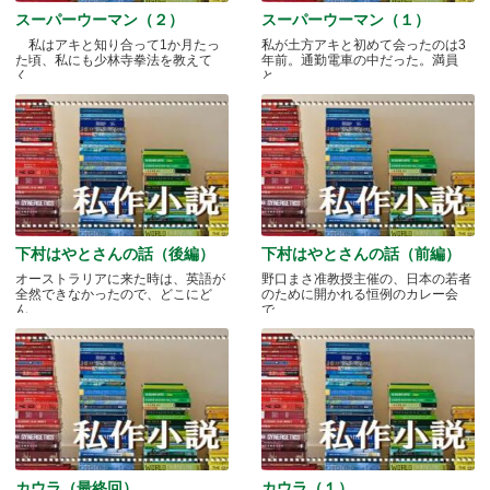
スーパーウーマン（２）
スーパーウーマン（１）
私はアキと知り合って1か月たっ
私が土方アキと初めて会ったのは3
た頃、私にも少林寺拳法を教えて
年前。通勤電車の中だった。満員
く.....
と.....
下村はやとさんの話（後編）
下村はやとさんの話（前編）
オーストラリアに来た時は、英語が
野口まさ准教授主催の、日本の若者
全然できなかったので、どこにど
のために開かれる恒例のカレー会
ん.....
で.....
カウラ（最終回）
カウラ（１）