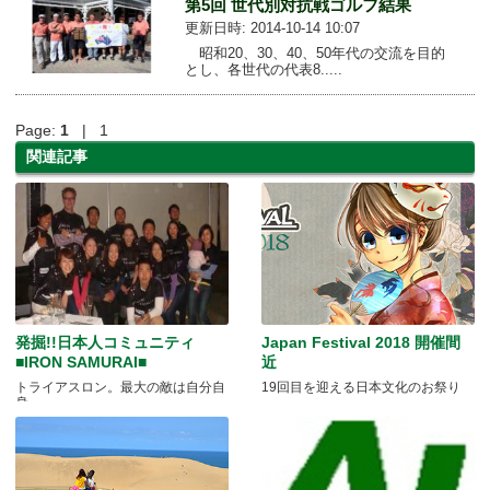
第5回 世代別対抗戦ゴルフ結果
更新日時: 2014-10-14 10:07
昭和20、30、40、50年代の交流を目的
とし、各世代の代表8.....
Page:
1
| 1
関連記事
発掘!!日本人コミュニティ
Japan Festival 2018 開催間
■IRON SAMURAI■
近
トライアスロン。最大の敵は自分自
19回目を迎える日本文化のお祭り
身