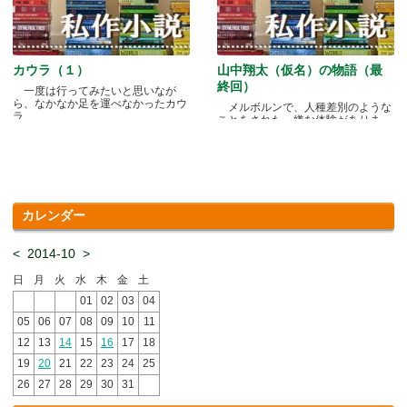
カウラ（１）
山中翔太（仮名）の物語（最
終回）
一度は行ってみたいと思いなが
ら、なかなか足を運べなかったカウ
メルボルンで、人種差別のような
ラ.....
ことをされた、嫌な体験がありま
す.....
カレンダー
<
2014-10
>
日
月
火
水
木
金
土
01
02
03
04
05
06
07
08
09
10
11
12
13
14
15
16
17
18
19
20
21
22
23
24
25
26
27
28
29
30
31