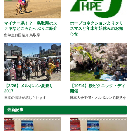
マイナー県！？・鳥取県のス
ホープコネクションよりクリ
テキなところたっぷりご紹介
スマスと年末年始休みのお知
らせ
留学生お国紹介 鳥取県
【2/26】メルボルン夏祭り
【10/14】桜ピクニック・ディ
2017
開催
日本の情緒が感じられます
日本人会主催・メルボルンで花見を
最新記事