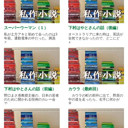
スーパーウーマン（１）
下村はやとさんの話（後編）
私が土方アキと初めて会ったのは3
オーストラリアに来た時は、英語が
年前。通勤電車の中だった。満員
全然できなかったので、どこにど
と.....
ん.....
下村はやとさんの話（前編）
カウラ（最終回）
野口まさ准教授主催の、日本の若者
カウラの町の郊外に出て、野原の
のために開かれる恒例のカレー会
中の道を走ったら、右手に何かが
で.....
見.....