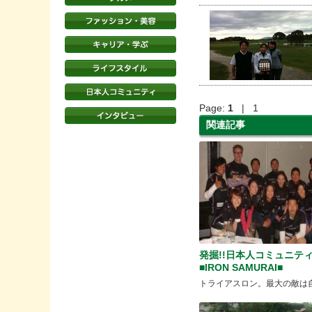
Page:
1
| 1
関連記事
発掘!!日本人コミュニ
■IRON SAMURAI■
トライアスロン。最大の敵は