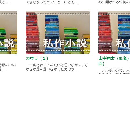
....
できなかったので、どこにどん.....
めに開かれる恒例のカレ
カウラ（１）
山中翔太（仮名
回）
野原の中の
一度は行ってみたいと思いながら、な
...
かなか足を運べなかったカウラ.....
メルボルンで、人
をされた、嫌な体験があ