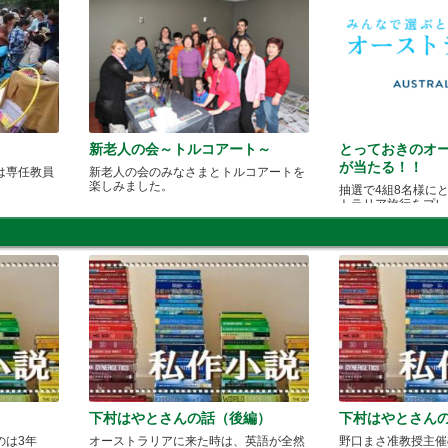
新老人の会～トルコアート～
とっておきのオ
が当たる！！
は専任教員
新老人の会のみなさまとトルコアートを
楽しみました。
抽選で4組8名様に
トラリア旅行をプレ
下村はやとさんの話（後編）
下村はやとさん
のは3年
オーストラリアに来た時は、英語が全然
野口まさ准教授主催