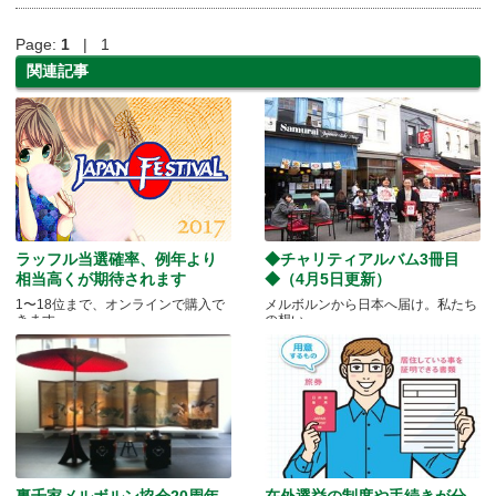
Page:
1
| 1
関連記事
ラッフル当選確率、例年より
◆チャリティアルバム3冊目
相当高くが期待されます
◆（4月5日更新）
1〜18位まで、オンラインで購入で
メルボルンから日本へ届け。私たち
きます
の想い
裏千家メルボルン協会20周年
在外選挙の制度や手続きが分