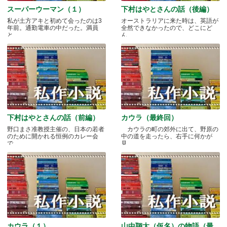
スーパーウーマン（１）
下村はやとさんの話（後編）
私が土方アキと初めて会ったのは3
オーストラリアに来た時は、英語が
年前。通勤電車の中だった。満員
全然できなかったので、どこにど
と.....
ん.....
下村はやとさんの話（前編）
カウラ（最終回）
野口まさ准教授主催の、日本の若者
カウラの町の郊外に出て、野原の
のために開かれる恒例のカレー会
中の道を走ったら、右手に何かが
で.....
見.....
カウラ（１）
山中翔太（仮名）の物語（最