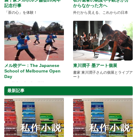
記念行事
からなかった方へ
「茶の心」を体験！
外だから見える、これからの日本
メル校デー：The Japanese
東川潤子 墨アート個展
School of Melbourne Open
書家 東川潤子さんの個展とライブア
Day
ート
メル校生の晴れ姿が微笑ましい一
日。笑顔あふれるメル校デー！
最新記事