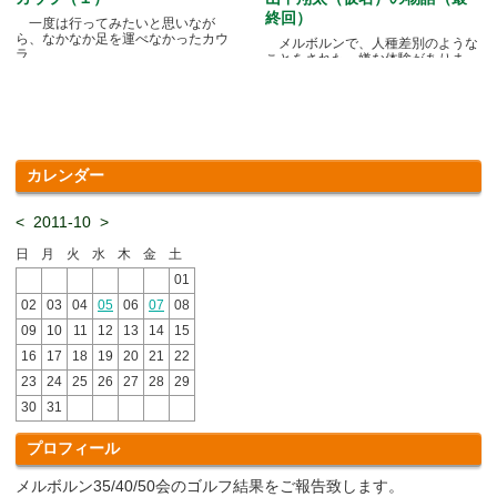
終回）
一度は行ってみたいと思いなが
ら、なかなか足を運べなかったカウ
メルボルンで、人種差別のような
ラ.....
ことをされた、嫌な体験がありま
す.....
カレンダー
<
2011-10
>
日
月
火
水
木
金
土
01
02
03
04
05
06
07
08
09
10
11
12
13
14
15
16
17
18
19
20
21
22
23
24
25
26
27
28
29
30
31
プロフィール
メルボルン35/40/50会のゴルフ結果をご報告致します。