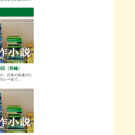
の話（前編）
の、日本の若者のた
ー会で.....