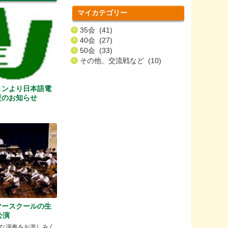
マイカテゴリー
35会 (41)
40会 (27)
50会 (33)
その他、交流戦など (10)
ョンより日本語電
更のお知らせ
マースクールの生
公演
な演奏をお楽しみく