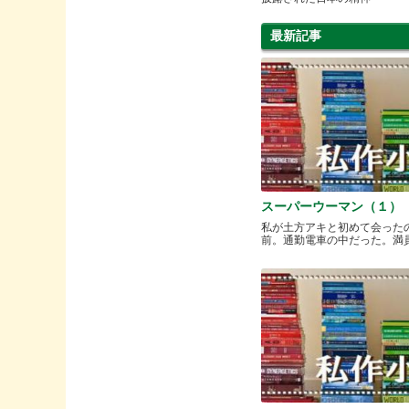
最新記事
スーパーウーマン（１）
私が土方アキと初めて会った
前。通勤電車の中だった。満員と.