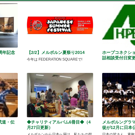
周年記念
【2/2】メルボルン夏祭り2014
ホープコネクシ
話相談受付日変
今年は FEDERATION SQUAREで!
武道・伝
◆チャリティアルバム6冊目◆（4
メルボルングラ
月27日更新）
徒が12月に日本
メルボルンから日本へ届け。私たちの想
日本の皆さん、素敵