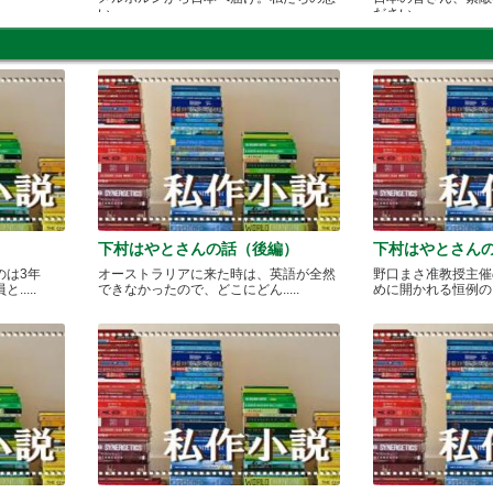
い
ださい
下村はやとさんの話（後編）
下村はやとさん
のは3年
オーストラリアに来た時は、英語が全然
野口まさ准教授主催
....
できなかったので、どこにどん.....
めに開かれる恒例のカレ