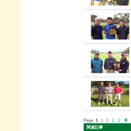
Page:
1
| 1
2
3
関連記事