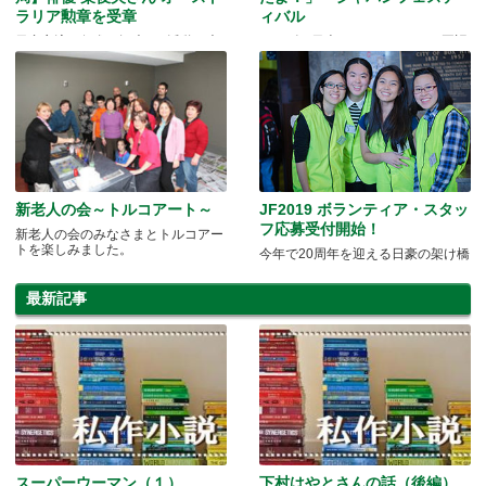
ラリア勲章を受章
ィバル
日豪交流の促進や観光PR 活動に大
やっぱり日本っていいよね～と再認
きく貢献
識
新老人の会～トルコアート～
JF2019 ボランティア・スタッ
フ応募受付開始！
新老人の会のみなさまとトルコアー
トを楽しみました。
今年で20周年を迎える日豪の架け橋
最新記事
スーパーウーマン（１）
下村はやとさんの話（後編）