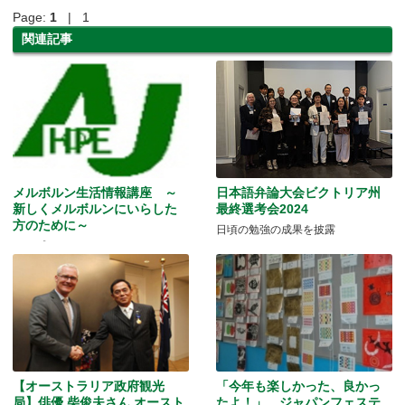
Page:
1
| 1
関連記事
メルボルン生活情報講座 ～
日本語弁論大会ビクトリア州
新しくメルボルンにいらした
最終選考会2024
方のために～
日頃の勉強の成果を披露
ホープコネクション・カルチャース
クール
【オーストラリア政府観光
「今年も楽しかった、良かっ
局】俳優 柴俊夫さん オースト
たよ！」 ジャパンフェステ