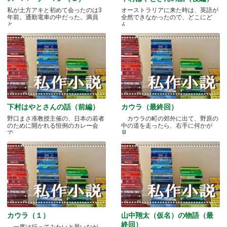
私が土方アキと初めて会ったのは3
オーストラリアに来た時は、英語が
年前。通勤電車の中だった。満員
全然できなかったので、どこにど
と.....
ん.....
下村はやとさんの話（前編）
カウラ（最終回）
野口まさ准教授主催の、日本の若者
カウラの町の郊外に出て、野原の
のために開かれる恒例のカレー会
中の道を走ったら、右手に何かが
で.....
見.....
カウラ（１）
山中翔太（仮名）の物語（最
終回）
一度は行ってみたいと思いなが