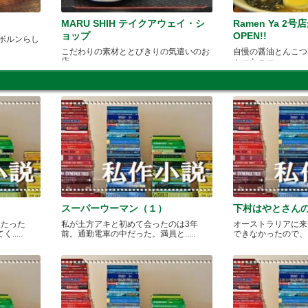
MARU SHIH テイクアウェイ・シ
Ramen Ya 2
ョップ
OPEN!!
ボルンらし
こだわりの素材ととびきりの気遣いのお
自慢の醤油とんこつ
店
ャーシュー
スーパーウーマン（１）
下村はやとさん
月たった
私が土方アキと初めて会ったのは3年
オーストラリアに来
....
前。通勤電車の中だった。満員と.....
できなかったので、どこ