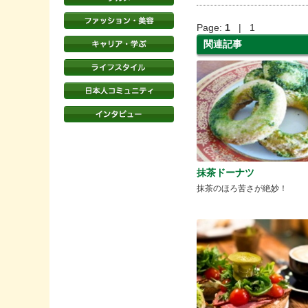
Page:
1
| 1
関連記事
抹茶ドーナツ
抹茶のほろ苦さが絶妙！