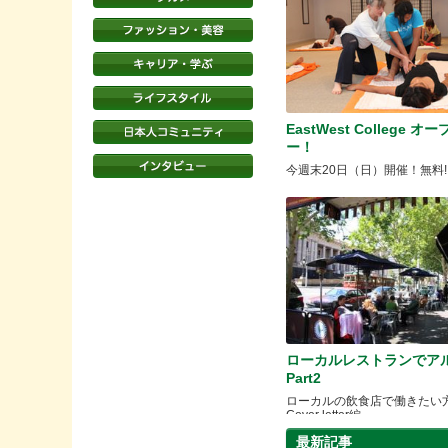
EastWest College オ
ー！
今週末20日（日）開催！無料!
ローカルレストランでア
Part2
ローカルの飲食店で働きたい
Cover letter編
最新記事