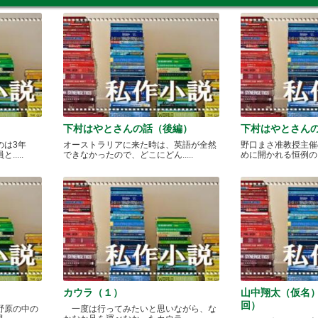
下村はやとさんの話（後編）
下村はやとさん
のは3年
オーストラリアに来た時は、英語が全然
野口まさ准教授主催
....
できなかったので、どこにどん.....
めに開かれる恒例のカレ
カウラ（１）
山中翔太（仮名
回）
野原の中の
一度は行ってみたいと思いながら、な