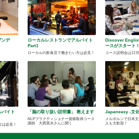
ープンデ
ローカルレストランでアルバイト
Discover Eng
Part1
ースがスタート
ローカルの飲食店で働きたい方は必見！
コース説明会は12
ルバイト
「脳の取り扱い説明書」 教えます
Japaneasy -文
NLPプラクティショナー資格取得コース
メルボルンで日本文
講師 大西英水さんに聞く
人も大歓迎！
方は必見！