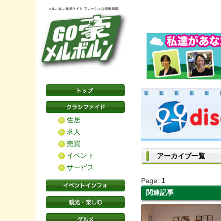
メルボルン体感サイト フレッシュな情報満載
住居
求人
売買
イベント
アーカイブ一覧
サービス
Page:
1
関連記事