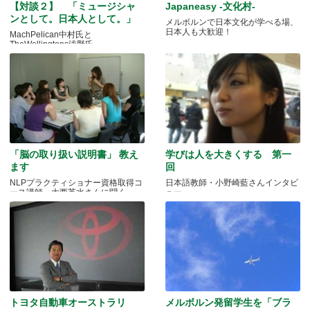
【対談２】 「ミュージシャ
Japaneasy -文化村-
ンとして。日本人として。」
メルボルンで日本文化が学べる場、
日本人も大歓迎！
MachPelican中村氏と
TheWellingtons浅野氏
「脳の取り扱い説明書」 教え
学びは人を大きくする 第一
ます
回
NLPプラクティショナー資格取得コ
日本語教師・小野崎藍さんインタビ
ース講師 大西英水さんに聞く
ュー
トヨタ自動車オーストラリ
メルボルン発留学生を「ブラ