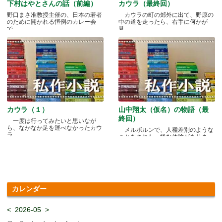
下村はやとさんの話（前編）
カウラ（最終回）
野口まさ准教授主催の、日本の若者
カウラの町の郊外に出て、野原の
のために開かれる恒例のカレー会
中の道を走ったら、右手に何かが
で.....
見.....
カウラ（１）
山中翔太（仮名）の物語（最
終回）
一度は行ってみたいと思いなが
ら、なかなか足を運べなかったカウ
メルボルンで、人種差別のような
ラ.....
ことをされた、嫌な体験がありま
す.....
カレンダー
<
2026-05
>