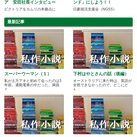
ア 安田社長インタビュー
ンド」にしよう！！
ビクトリアをカムリの本拠点に
日豪就活支援会（NGSS）
最新記事
スーパーウーマン（１）
下村はやとさんの話（後編）
私が土方アキと初めて会ったのは3
オーストラリアに来た時は、英語が
年前。通勤電車の中だった。満員
全然できなかったので、どこにど
と.....
ん.....