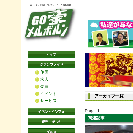
メルボルン体感サイト フレッシュな情報満載
住居
求人
売買
イベント
アーカイブ一覧
サービス
Page:
1
関連記事