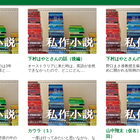
下村はやとさんの話（後編）
下村はやとさん
のは3年
オーストラリアに来た時は、英語が全然
野口まさ准教授主催
....
できなかったので、どこにどん.....
めに開かれる恒例のカレ
カウラ（１）
山中翔太（仮名
回）
野原の中の
一度は行ってみたいと思いながら、な