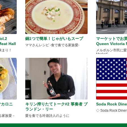
l.2
鍋1つで簡単！じゃがいもスープ
マーケットでお買い
Meat Hall
Queen Victori
ママさんレシピ -食で奏でる家族愛-
決まり！
メルボルン市民に愛され
Market”
マカロニ
キリン搾りたてトーク#2 箏奏者 ブ
Soda Rock Dine
ランドン・リー
◇ Soda Rock Dine
る家族愛－
愛を奏でる吟遊詩人のように