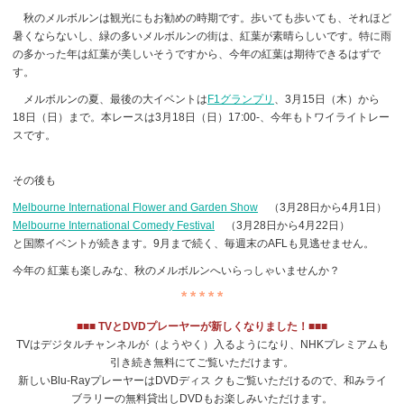
秋のメルボルンは観光にもお勧めの時期です。歩いても歩いても、それほど
暑くならないし、緑の多いメルボルンの街は、紅葉が素晴らしいです。特に雨
の多かった年は紅葉が美しいそうですから、今年の紅葉は期待できるはずで
す。
メルボルンの夏、最後の大イベントは
F1グランプリ
、3月15日（木）から
18日（日）まで。本レースは3月18日（日）17:00-、今年もトワイライトレー
スです。
その後も
Melbourne International Flower and Garden Show
（3月28日から4月1日）
Melbourne International Comedy Festival
（3月28日から4月22日）
と国際イベントが続きます。9月まで続く、毎週末のAFLも見逃せません。
今年の 紅葉も楽しみな、秋のメルボルンへいらっしゃいませんか？
* * * * *
■
■■ TVとDVDプレーヤーが新しくなりました！■■■
TVはデジタルチャンネルが（ようやく）入るようになり、NHKプレミアムも
引き続き無料にてご覧いただけます。
新しいBlu-RayプレーヤーはDVDディス クもご覧いただけるので、和みライ
ブラリーの無料貸出しDVDもお楽しみいただけます。