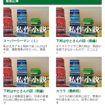
最新記事
スーパーウーマン（１）
下村はやとさんの話（後編）
私が土方アキと初めて会ったのは3
オーストラリアに来た時は、英語が
年前。通勤電車の中だった。満員
全然できなかったので、どこにど
と.....
ん.....
下村はやとさんの話（前編）
カウラ（最終回）
野口まさ准教授主催の、日本の若者
カウラの町の郊外に出て、野原の
のために開かれる恒例のカレー会
中の道を走ったら、右手に何かが
で.....
見.....