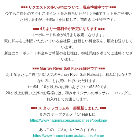
■■■ リクエストの多いwifiにつ いて、現在準備中です ■■■
今でもご自分のアクセスポイントをお持ちいただくとwifiでネットをご利用い
ただけますが、全館wifiを目指して、前向きに検討中です。
■■■ 4月より一部料金が改定になります ■■■
コーポレート料金が4月より改定になります。
既に和みをご利用いただいている会社様には新しい料金表を、順次お送りして
います。
新規にコーポレート料金をご希望の会社様は、御社詳細を添えてご連絡くださ
いませ。
■■■ Murray River Salt Flakes好評です ■■■
お土産またはご自宅用に人気のMurray River Salt Flakesは、和みにお泊りで
ない方にもお買い上げいただけます。
１つ$4、10ヶ以上のお買いあげで１つ$3.50です。
20ヶ以上お買い上げのお客様には、和みオリジナルのポッサムエコバッグに
お入れしてお渡しします。
■■■ ス タッ フコラムを一部更新しました ■■■
まさの チープグルメ「Cheap Eat」
https://www.nagomi.com.au/japanese/booking/
あつこの「にわかホビーのすすめ」
https://www.nagomi.com.au/japanese/map/