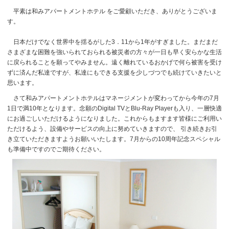
平素は和みアパートメントホテル をご愛顧いただき、ありがとうございま
す。
日本だけでなく世界中を揺るがした3．11から1年がすぎました。まだまだ
さまざまな困難を強いられておられる被災者の方々が一日も早く安らかな生活
に戻られることを願ってやみません。遠く離れているおかげで何ら被害を受け
ずに済んだ私達ですが、私達にもできる支援を少しづつでも続けていきたいと
思います。
さて和みアパートメントホテルはマネージメントが変わってから今年の7月
1日で満10年となります。念願のDigital TVとBlu-Ray Playerも入り、一層快適
にお過ごしいただけるようになりました。これからもますます皆様にご利用い
ただけるよう、設備やサービスの向上に努めていきますので、
引き続きお引
き立ていただきますようお願いいたします。7月からの10周年記念スペシャル
も準備中ですのでご期待ください。