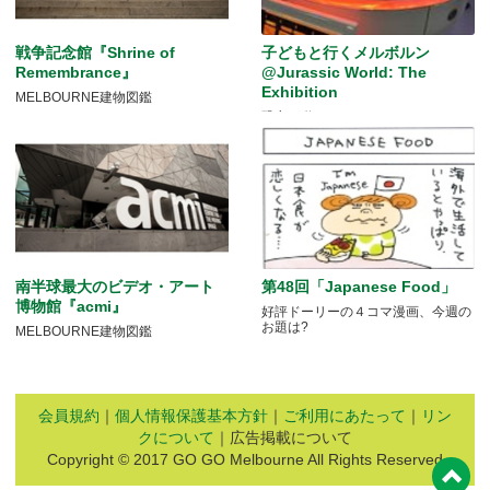
戦争記念館『Shrine of
子どもと行くメルボルン
Remembrance』
@Jurassic World: The
Exhibition
MELBOURNE建物図鑑
恐竜が動く！
南半球最大のビデオ・アート
第48回「Japanese Food」
博物館『acmi』
好評ドーリーの４コマ漫画、今週の
お題は?
MELBOURNE建物図鑑
会員規約
｜
個人情報保護基本方針
｜
ご利用にあたって
｜
リン
クについて
｜広告掲載について
Copyright © 2017 GO GO Melbourne All Rights Reserved