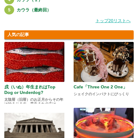
カウラ（最終回）
トップ20リストへ
人気の記事
戌（いぬ）年生まれはTop
Cafe「Three One 2 One」
Dog or Underdog?
シェイクのインパクトにびっくり
太陰暦（旧暦）のお正月からその年
は始まります。早生まれの方は.....