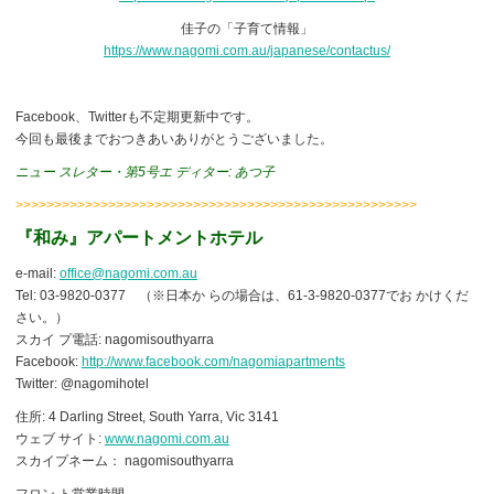
佳子の「子育て情報」
https://www.nagomi.com.au/japanese/contactus/
Facebook、Twitterも不定期更新中です。
今回も最後までおつきあいありがとうございました。
ニュー スレター・第5号エ ディター: あつ子
>>>>>>>>>>>>>>>>>>>>>>>>>>>>>>>>>>>>>>>>>>>>>>>>>>>>
『和み』アパートメントホテル
e-mail:
office@nagomi.com.au
Tel: 03-9820-0377 （※日本か らの場合は、61-3-9820-0377でお かけくだ
さい。）
スカイ プ電話: nagomisouthyarra
Facebook:
http://www.facebook.com/nagomiapartments
Twitter: @nagomihotel
住所: 4 Darling Street, South Yarra, Vic 3141
ウェブ サイト:
www.nagomi.com.au
スカイプネーム： nagomisouthyarra