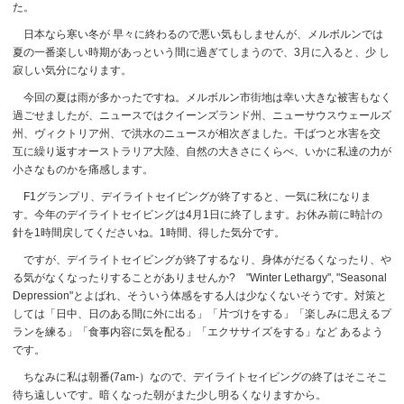
た。
日本なら寒い冬が 早々に終わるので悪い気もしませんが、メルボルンでは
夏の一番楽しい時期があっという間に過ぎてしまうので、3月に入ると、少 し
寂しい気分になります。
今回の夏は雨が多かったですね。メルボルン市街地は幸い大きな被害もなく
過ごせましたが、ニュースではクイーンズランド州、ニューサウスウェールズ
州、ヴィクトリア州、で洪水のニュースが相次ぎました。干ばつと水害を交
互に繰り返すオーストラリア大陸、自然の大きさにくらべ、いかに私達の力が
小さなものかを痛感します。
F1グランプリ、デイライトセイビングが終了すると、一気に秋になりま
す。
今年のデイライトセイビングは4月1日に終了します。お休み前に時計の
針を1時間戻してくださいね。1時間、得した気分です。
ですが、デイライトセイビングが終了するなり、身体がだるくなったり、や
る気がなくなったりすることがありませんか? "Winter Lethargy", "Seasonal
Depression"とよばれ、そういう体感をする人は少なくないそうです。対策と
しては「日中、日のある間に外に出る」「片づけをする」「楽しみに思えるプ
ランを練る」「食事内容に気を配る」「エクササイズをする」など あるよう
です。
ちなみに私は朝番(7am-）なので、デイライトセイビングの終了はそこそこ
待ち遠しいです。暗くなった朝がまた少し明るくなりますから。