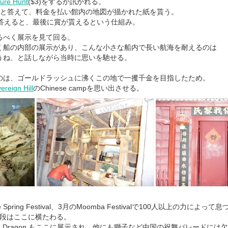
ure Hunt
($3)をするか訊かれる。
」と答えて、料金を払い館内の地図が描かれた紙を貰う。
に答えると、最後に賞が貰えるという仕組み。
るべく展示を見て回る。
く船の内部の展示があり、こんな小さな船内で長い航海を耐えるのは
うね、と話しながら当時に思いを馳せる。
のは、ゴールドラッシュに沸くこの地で一攫千金を目指したため。
ereign Hill
のChinese campを思い出させる。
pring Festival、3月のMoomba Festivalで100人以上の力によって息
nも、普段はここに横たわる。
ong Dragon もここに展示され、他にも獅子など中国の祝舞パレードには