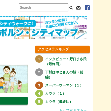
アクセスランキング
インタビュー：野口まさ氏
（最終回）
下村はやとさんの話（前
編）
スーパーウーマン（１）
カウラ（１）
カウラ（最終回）
トップ20リストへ