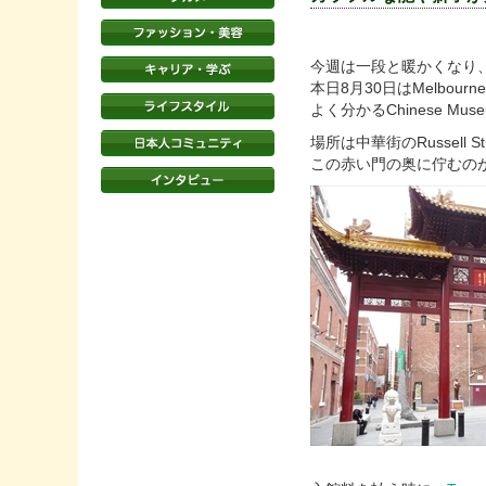
今週は一段と暖かくなり
本日8月30日はMelbo
よく分かるChinese M
場所は中華街のRussell Stre
この赤い門の奥に佇むの