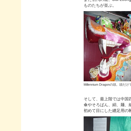
ものたちが並ぶ。
Millennium Dragonの頭。
そして、最上階では中国
傘やそろばん、絹、麺、
初めて目にした纏足用の