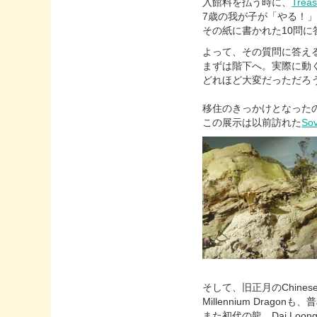
入館料を払う時に、
Treas
7歳の我が子が「やる！
その紙に書かれた10問
よって、その質問に答え
まずは階下へ。実際に動
どれほど大変だっただろ
移住のきっかけとなった
この展示は以前訪れた
Sov
そして、旧正月のChinese S
Millennium Drago
また初代の龍、Dai Lo