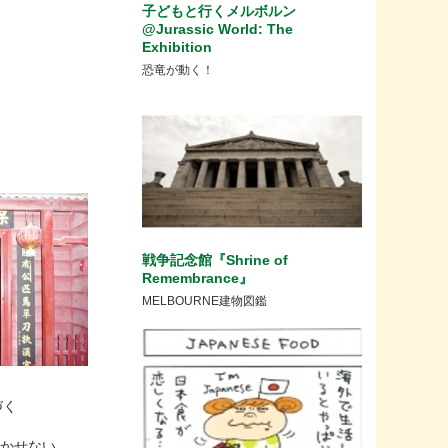
子どもと行くメルボルン
@Jurassic World: The
Exhibition
恐竜が動く！
戦争記念館『Shrine of
Remembrance』
MELBOURNE建物図鑑
づく
欠かせない