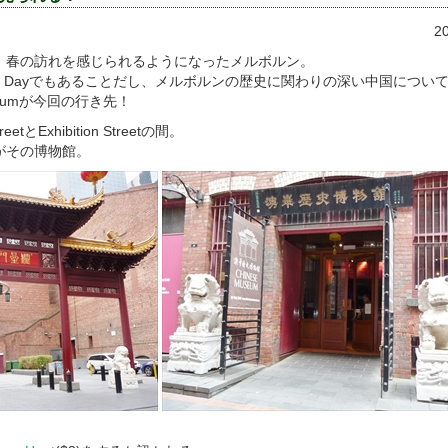
2
、春の訪れを感じられるようになったメルボルン。
urne Dayでもあることだし、メルボルンの歴史に関わりの深い中国につい
useumが今回の行き先！
etとExhibition Streetの間。
がその博物館。