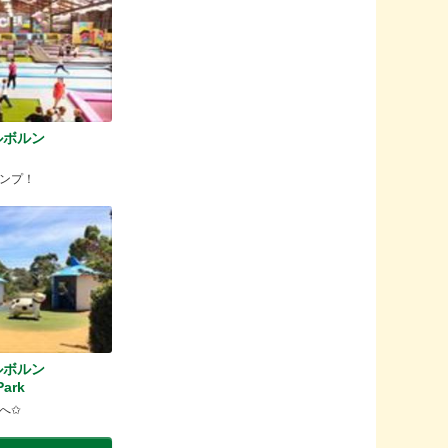
ルボルン
ンプ！
ルボルン
Park
へ✩