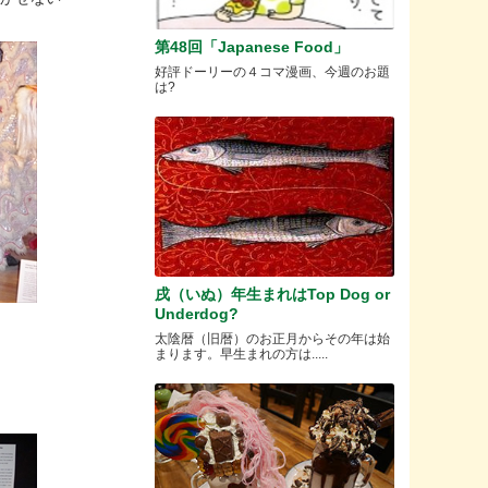
第48回「Japanese Food」
好評ドーリーの４コマ漫画、今週のお題
は?
戌（いぬ）年生まれはTop Dog or
Underdog?
太陰暦（旧暦）のお正月からその年は始
まります。早生まれの方は.....