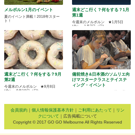
メルボルン1月のイベント
週末どこ行く？何をする？1月
第1週
夏のイベント満載！2018年スター
ト！
今週末のメルボルン ★1月5日
(金）～1月7日（日)
週末どこ行く？何をする？9月
備前焼き&日本酒のソムリエ向
第2週
けマスタークラスとテイステ
ィング・イベント
今週末のメルボルン ★9月8日
(金）～9月10日（日)
Quality Okayama Projectj 第三弾
会員規約
｜
個人情報保護基本方針
｜
ご利用にあたって
｜
リン
クについて
｜広告掲載について
Copyright © 2017 GO GO Melbourne All Rights Reserved