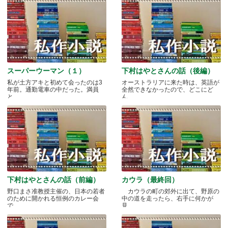
スーパーウーマン（１）
下村はやとさんの話（後編）
私が土方アキと初めて会ったのは3
オーストラリアに来た時は、英語が
年前。通勤電車の中だった。満員
全然できなかったので、どこにど
と.....
ん.....
下村はやとさんの話（前編）
カウラ（最終回）
野口まさ准教授主催の、日本の若者
カウラの町の郊外に出て、野原の
のために開かれる恒例のカレー会
中の道を走ったら、右手に何かが
で.....
見.....