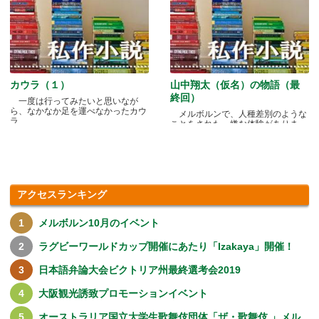
カウラ（１）
山中翔太（仮名）の物語（最
終回）
一度は行ってみたいと思いなが
ら、なかなか足を運べなかったカウ
メルボルンで、人種差別のような
ラ.....
ことをされた、嫌な体験がありま
す.....
アクセスランキング
メルボルン10月のイベント
ラグビーワールドカップ開催にあたり「Izakaya」開催！
日本語弁論大会ビクトリア州最終選考会2019
大阪観光誘致プロモーションイベント
オーストラリア国立大学生歌舞伎団体「ザ・歌舞伎 」メル