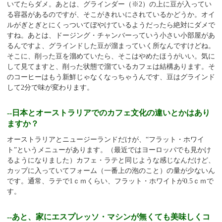
いてたらダメ。あとは、グラインダー（※
2
）の上に豆が入ってい
る容器があるのですが、そこがきれいにされているかどうか。オイ
ルがぎとぎとにくっついてぼやけているようだったら絶対にダメで
すね。あとは、ドージング・チャンバーっていう小さい小部屋があ
るんですよ、グラインドした豆が溜まっていく所なんですけどね。
そこに、削った豆を溜めていたら、そこはやめたほうがいい。気に
して見てますと、削った状態で溜ているカフェは結構あります。そ
のコーヒーはもう新鮮じゃなくなっちゃうんです、豆はグラインド
して2分で味が変わります。
--日本とオーストラリアでのカフェ文化の違いとかはあり
ますか？
オーストラリアとニュージーランドだけが、“フラット・ホワイ
ト”というメニューがあります。（最近ではヨーロッパでも見かけ
るようになりました）カフェ・ラテと同じような感じなんだけど、
カップに入っていてフォーム（一番上の泡のこと）の量が少ないん
です。通常、ラテで
1
ｃｍくらい、フラット・ホワイトが
0.5
ｃｍで
す。
--あと、家にエスプレッソ・マシンが無くても美味しくコ