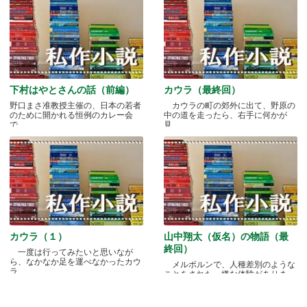
下村はやとさんの話（前編）
カウラ（最終回）
野口まさ准教授主催の、日本の若者
カウラの町の郊外に出て、野原の
のために開かれる恒例のカレー会
中の道を走ったら、右手に何かが
で.....
見.....
カウラ（１）
山中翔太（仮名）の物語（最
終回）
一度は行ってみたいと思いなが
ら、なかなか足を運べなかったカウ
メルボルンで、人種差別のような
ラ.....
ことをされた、嫌な体験がありま
す.....