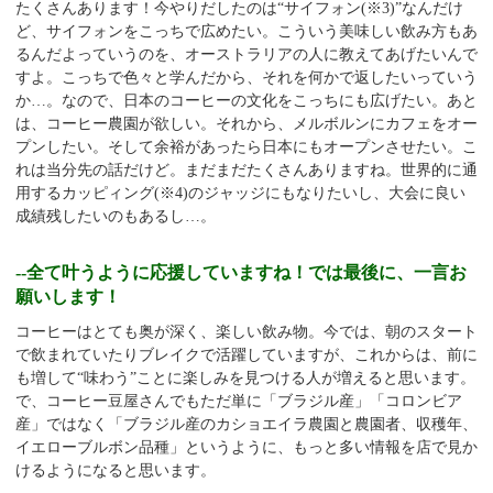
たくさんあります！今やりだしたのは“サイフォン(※
3)
”なんだけ
ど、サイフォンをこっちで広めたい。こういう美味しい飲み方もあ
るんだよっていうのを、オーストラリアの人に教えてあげたいんで
すよ。こっちで色々と学んだから、それを何かで返したいっていう
か…。なので、日本のコーヒーの文化をこっちにも広げたい。あと
は、コーヒー農園が欲しい。それから、メルボルンにカフェをオー
プンしたい。そして余裕があったら日本にもオープンさせたい。こ
れは当分先の話だけど。まだまだたくさんありますね。世界的に通
用するカッピィング(※
4)
のジャッジにもなりたいし、大会に良い
成績残したいのもあるし…。
--全て叶うように応援していますね！では最後に、一言お
願いします！
コーヒーはとても奥が深く、楽しい飲み物。今では、朝のスタート
で飲まれていたりブレイクで活躍していますが、これからは、前に
も増して“味わう”ことに楽しみを見つける人が増えると思います。
で、コーヒー豆屋さんでもただ単に「ブラジル産」「コロンビア
産」ではなく「ブラジル産のカショエイラ農園と農園者、収穫年、
イエローブルボン品種」というように、もっと多い情報を店で見か
けるようになると思います。