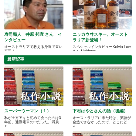
寿司職人 井原 邦宜 さん イ
ニッカウヰスキー、オースト
ンタビュー
ラリア新登場！
オーストラリアで教える身近で旨い
スペシャルインタビューKelvin Low
寿司！
さん-Heirloom
最新記事
スーパーウーマン（１）
下村はやとさんの話（後編）
私が土方アキと初めて会ったのは3
オーストラリアに来た時は、英語が
年前。通勤電車の中だった。満員
全然できなかったので、どこにど
と.....
ん.....