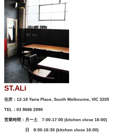
ST.ALi
住所：
12-18 Yarra Place, South Melbourne, VIC 3205
TEL：
03 9686 2990
営業時間：月ー土
7:00
-
17:00 (kitchen close 16:00)
日
8:00-
16:30 (kitchen close 16:00)