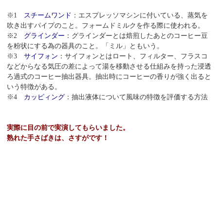
※
1
スチームワンド
：エスプレッソマシンに付いている、蒸気を
吹き出すパイプのこと。フォームドミルクを作る際に使われる。
※
2
グラインダー
：グラインダーとは焙煎したあとのコーヒー豆
を粉状にする為の器具のこと。「ミル」ともいう。
※
3
サイフォン
：サイフォンとはロート、フィルター、フラスコ
などからなる気圧の差によって湯を移動させる仕組みを持った浸透
ろ過式のコーヒー抽出器具。抽出時にコーヒーの香りが強く出ると
いう特徴がある。
※
4
カッピィング
：抽出液体について風味の特徴を評価する方法
実際に目の前で実演してもらいました。
熟れた手さばきは、さすがです！