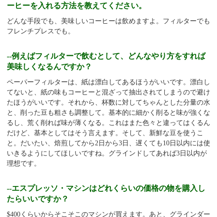
ーヒーを入れる方法を教えてください。
どんな手段でも、美味しいコーヒーは飲めますよ。フィルターでも
フレンチプレスでも。
--例えばフィルターで飲むとして、どんなやり方をすれば
美味しくなるんですか？
ペーパーフィルターは、紙は漂白してあるほうがいいです。漂白し
てないと、紙の味もコーヒーと混ざって抽出されてしまうので避け
たほうがいいです。それから、杯数に対してちゃんとした分量の水
と、削った豆も粗さも調整して。基本的に細かく削ると味が強くな
るし、荒く削れば味が薄くなる。これはまた色々と違ってはくるん
だけど、基本としてはそう言えます。そして、新鮮な豆を使うこ
と。だいたい、焙煎してから
2
日から
3
日、遅くても
10
日以内には使
いきるようにしてほしいですね。グラインドしてあれば
3
日以内が
理想です。
--エスプレッソ・マシンはどれくらいの価格の物を購入し
たらいいですか？
$400くらいからそこそこのマシンが買えます。あと、グラインダー