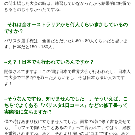
の間出場した大会の時は、練習していなかったから結果的に納得で
きるものじゃなかったですね。
--それは全オーストラリアから何人くらい参加しているの
ですか？
バリスタ選手権は、全国だとだいたい60～80人くらいだと思いま
す。日本だと150～180人。
--え？！日本でも行われているんですか？
開催されてますよ！この間は日本で世界大会が行われたし、日本人
で大会で世界
2
位を取った人もいるし。今は日本も凄い人気です
よ！
--そうなんですね、知りませんでした…。そういえば、こ
ちらでよくある『バリスタ
1
日コース』などの修了書って
実際役に立ちますか？
僕の時はあまり役に立ちませんでした。面接の時に修了書を見せて
も、「カフェで働いたことあるの？」って言われて。やはり、経験
を重視されますね。あと、それより強いのは“コネ”ですかね。あと