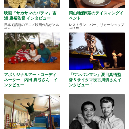
映画『サカサマのパテマ』吉
岡山地酒5蔵のテイスィングイ
浦 康裕監督 インタビュー
ベント
日本で話題のアニメ映画作品がメル
レストラン、バー、リカーショップ
ボルンに！
が注目
アボリジナルアートコーディ
「ワンパンマン」夏目真悟監
ネーター 内田 真弓さん イ
督＆サイタマ役古川慎さんイ
ンタビュー
ンタビュー！
人生を変えたアボリジニ・アートと
マッドマンアニメフェスティバル
の出会いとは…
2016