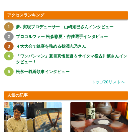
アクセスランキング
夢- 実現プロデューサー 山崎拓巳さんインタビュー
プロゴルファー 松森彩夏・杏佳選手インタビュー
４大大会で線審を務める鶴淵志乃さん
「ワンパンマン」夏目真悟監督＆サイタマ役古川慎さんイン
タビュー！
松永一義総領事インタビュー
トップ20リストへ
人気の記事