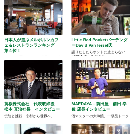
日本人が選ぶメルボルンカフ
Little Red Pocketバーテンダ
ェ＆レストランランキング
ーDavid Van Iersel氏
第４位！
語りだしたらホントに止まらない
Sakeカクテルのこと
ST.ALi お洒落エリアで発見した、個
性的な人気カフェ。
黄桜株式会社 代表取締役
MAEDAYA－前田屋 前田 幸
松本 真治社長 インタビュー
俊 店長インタビュー
伝統と挑戦、京都から世界へ。
酒マスターの大吟醸、一級品トーク