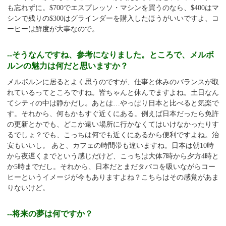
も忘れずに。
$700
でエスプレッソ・マシンを買うのなら、
$400
はマ
シンで残りの
$300
はグラインダーを購入したほうがいいですよ、コ
ーヒーは鮮度が大事なので。
--そうなんですね、参考になりました。ところで、メルボ
ルンの魅力は何だと思いますか？
メルボルンに居るとよく思うのですが、仕事と休みのバランスが取
れているってところですね。皆ちゃんと休んでますよね。土日なん
てシティの中は静かだし。あとは…やっぱり日本と比べると気楽で
す。それから、何もかもすぐ近くにある。例えば日本だったら免許
の更新とかでも、どこか遠い場所に行かなくてはいけなかったりす
るでしょ？でも、こっちは何でも近くにあるから便利ですよね。治
安もいいし。 あと、カフェの時間帯も違いますね。日本は朝
10
時
から夜遅くまでという感じだけど、こっちは大体
7
時から夕方
4
時と
か
5
時までだし。それから、日本だとまだタバコを吸いながらコー
ヒーというイメージが今もありますよね？こちらはその感覚があま
りないけど。
--将来の夢は何ですか？