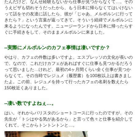
たんだけど、なんせ経験もないから仕事が見つからなくて…。その
うえビザも切れそうだったから、もう日本に帰らなくてはいけない
って話をその友達に話したら、彼が「じゃあ、メルボルンに行って
きたら？」という言葉が返ってきて。そういう経緯でメルボルンに
来るようになったんです。ニュージーランドから日本に帰ったらす
ぐに手続きをして、そのままメルボルンに来ました。
--実際にメルボルンのカフェ事情は凄いですか？
やはり、カフェの件数は多いですよ。エスプレッソの文化が長いの
で。なので、これだけカフェがあればすぐに仕事も見つかるだろう
って思いました…けれど、最初の
4
ヶ月間くらい全く仕事が見つか
らなくて。その当時でレジュメ（履歴書）を
100
枚以上は書きまし
たよ。この前、レジュメを持って行ったカフェの名刺を数えたら
150
枚近くありました。
--凄い数ですよねぇ…。
はい。それからバリスタのショートコースに行ったのですが、その
先生が「トシはやる気があるから」と言って色々と仕事を紹介して
くれて。そこからトントントンと…。