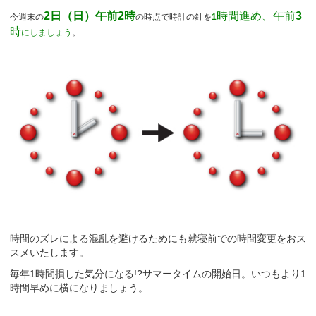
2日（日）午前2時
時間進め、午前
3
今週末の
の時点で時計の針を
1
時
にしましょう
。
時間のズレによる混乱を避けるためにも就寝前での時間変更をおス
スメいたします。
毎年1時間損した気分になる!?サマータイムの開始日。いつもより1
時間早めに横になりましょう。