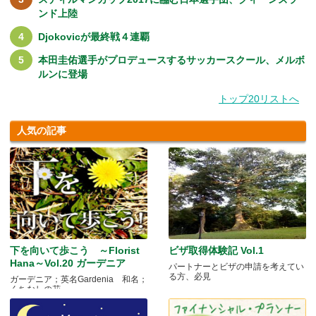
ンド上陸
Djokovicが最終戦４連覇
本田圭佑選手がプロデュースするサッカースクール、メルボ
ルンに登場
トップ20リストへ
人気の記事
下を向いて歩こう ～Florist
ビザ取得体験記 Vol.1
Hana～Vol.20 ガーデニア
パートナーとビザの申請を考えてい
る方、必見
ガーデニア；英名Gardenia 和名；
くちなしの花 .....