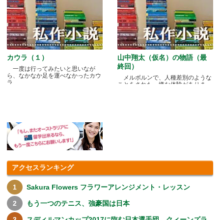
カウラ（１）
山中翔太（仮名）の物語（最
終回）
一度は行ってみたいと思いなが
ら、なかなか足を運べなかったカウ
メルボルンで、人種差別のような
ラ.....
ことをされた、嫌な体験がありま
す.....
アクセスランキング
Sakura Flowers フラワーアレンジメント・レッスン
もう一つのテニス、強豪国は日本
スディルマンカップ2017に臨む日本選手団、クィーンズラ