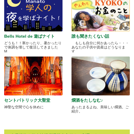
Bells Hotel de 遊ばナイト
誰も聞きたくない話
どうも！！寒かったり、暑かったり
もしも自分に何かあったら・・・
で体調を壊して復活してきました
あなたの子供や資産はどうなりま
M.....
す.....
セントパトリック大聖堂
燗酒をたしなむ♪
神聖な空間で心を休めに
あったまるよね、美味しい燗酒。ご
紹介。