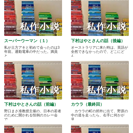
スーパーウーマン（１）
下村はやとさんの話（後編）
私が土方アキと初めて会ったのは3
オーストラリアに来た時は、英語が
年前。通勤電車の中だった。満員
全然できなかったので、どこにど
と.....
ん.....
下村はやとさんの話（前編）
カウラ（最終回）
野口まさ准教授主催の、日本の若者
カウラの町の郊外に出て、野原の
のために開かれる恒例のカレー会
中の道を走ったら、右手に何かが
で.....
見.....