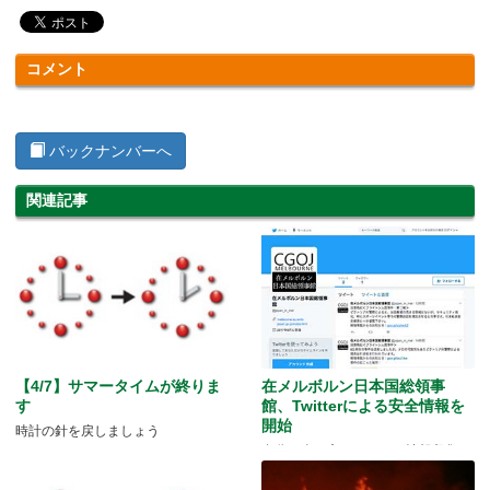
コメント
バックナンバーへ
関連記事
【4/7】サマータイムが終りま
在メルボルン日本国総領事
す
館、Twitterによる安全情報を
開始
時計の針を戻しましょう
自分の身を守るために、情報収集に
怠りなく