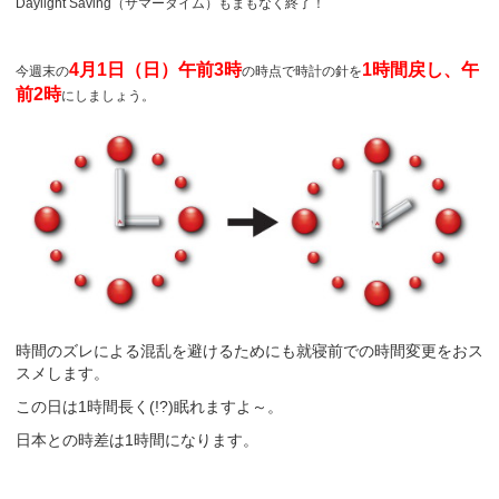
Daylight Saving（サマータイム）もまもなく終了！
4月1日（日）午前3時
1時間戻し、午
今週末の
の時点で時計の針を
前
2
時
にしましょう
。
時間のズレによる混乱を避けるためにも就寝前での時間変更をおス
スメします。
この日は1時間長く(!?)眠れますよ～。
日本との時差は1時間になります。