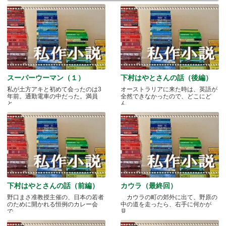
スーパーウーマン（１）
下村はやとさんの話（後編）
私が土方アキと初めて会ったのは3
オーストラリアに来た時は、英語が
年前。通勤電車の中だった。満員
全然できなかったので、どこにど
と.....
ん.....
下村はやとさんの話（前編）
カウラ（最終回）
野口まさ准教授主催の、日本の若者
カウラの町の郊外に出て、野原の
のために開かれる恒例のカレー会
中の道を走ったら、右手に何かが
で.....
見.....