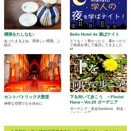
燗酒をたしなむ♪
Bells Hotel de 遊ばナイト
あったまるよね、美味しい燗酒。ご
どうも！！寒かったり、暑かったり
紹介。
で体調を壊して復活してきました
M.....
セントパトリック大聖堂
下を向いて歩こう ～Florist
Hana～Vol.20 ガーデニア
神聖な空間で心を休めに
ガーデニア；英名Gardenia 和名；
くちなしの花 .....