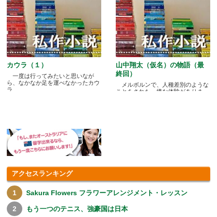
カウラ（１）
山中翔太（仮名）の物語（最
終回）
一度は行ってみたいと思いなが
ら、なかなか足を運べなかったカウ
メルボルンで、人種差別のような
ラ.....
ことをされた、嫌な体験がありま
す.....
アクセスランキング
Sakura Flowers フラワーアレンジメント・レッスン
もう一つのテニス、強豪国は日本