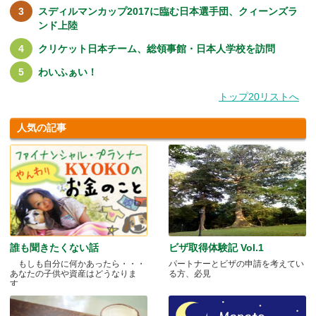
スディルマンカップ2017に臨む日本選手団、クィーンズラ
ンド上陸
クリケット日本チーム、総領事館・日本人学校を訪問
わいふぁい！
トップ20リストへ
人気の記事
誰も聞きたくない話
ビザ取得体験記 Vol.1
もしも自分に何かあったら・・・
パートナーとビザの申請を考えてい
あなたの子供や資産はどうなりま
る方、必見
す.....