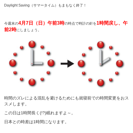
Daylight Saving（サマータイム）もまもなく終了！
4月7日（日）午前3時
1時間戻し、午
今週末の
の時点で時計の針を
前
2
時
にしましょう
。
時間のズレによる混乱を避けるためにも就寝前での時間変更をおス
スメします。
この日は1時間長く(!?)眠れますよ～。
日本との時差は1時間になります。