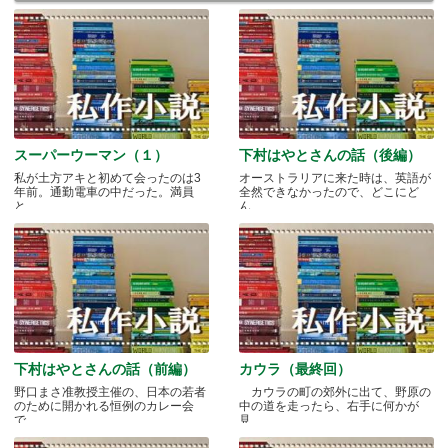
スーパーウーマン（１）
下村はやとさんの話（後編）
私が土方アキと初めて会ったのは3
オーストラリアに来た時は、英語が
年前。通勤電車の中だった。満員
全然できなかったので、どこにど
と.....
ん.....
下村はやとさんの話（前編）
カウラ（最終回）
野口まさ准教授主催の、日本の若者
カウラの町の郊外に出て、野原の
のために開かれる恒例のカレー会
中の道を走ったら、右手に何かが
で.....
見.....