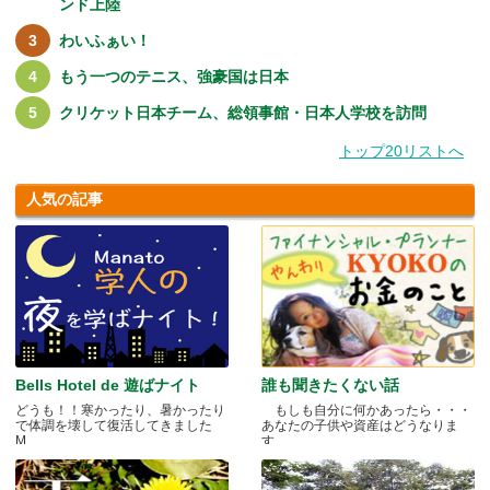
ンド上陸
わいふぁい！
もう一つのテニス、強豪国は日本
クリケット日本チーム、総領事館・日本人学校を訪問
トップ20リストへ
人気の記事
Bells Hotel de 遊ばナイト
誰も聞きたくない話
どうも！！寒かったり、暑かったり
もしも自分に何かあったら・・・
で体調を壊して復活してきました
あなたの子供や資産はどうなりま
M.....
す.....