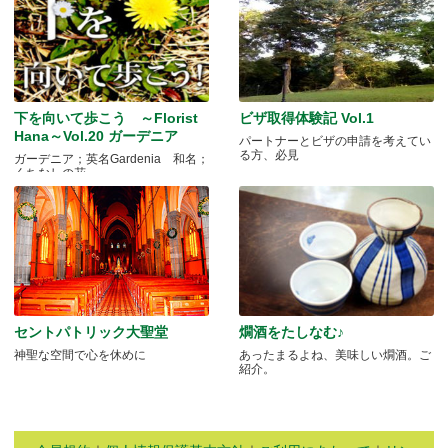
下を向いて歩こう ～Florist
ビザ取得体験記 Vol.1
Hana～Vol.20 ガーデニア
パートナーとビザの申請を考えてい
る方、必見
ガーデニア；英名Gardenia 和名；
くちなしの花 .....
セントパトリック大聖堂
燗酒をたしなむ♪
神聖な空間で心を休めに
あったまるよね、美味しい燗酒。ご
紹介。