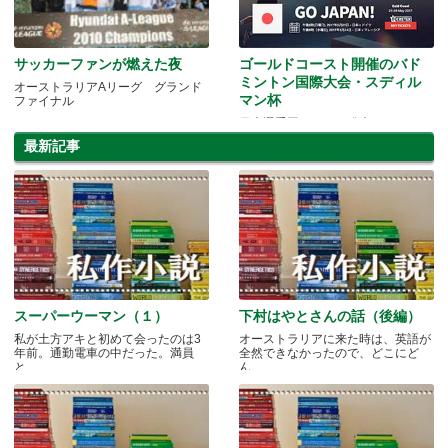
サッカーファンが燃えた夜
ゴールドコースト開催のバド
ミントン国際大会・スディル
オーストラリアAリーグ グランド
マン杯
ファイナル
日本選手団メンバー発表
最新記事
スーパーウーマン（１）
下村はやとさんの話（後編）
私が土方アキと初めて会ったのは3
オーストラリアに来た時は、英語が
年前。通勤電車の中だった。満員
全然できなかったので、どこにど
と.....
ん.....