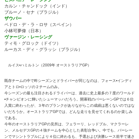
カルン・チャンドック（インド）
ブルーノ・セナ（ブラジル）
ザウバー
ペドロ・デ・ラ・ロサ（スペイン）
小林可夢偉（日本）
ヴァージン・レーシング
ティモ・グロック（ドイツ）
ルーカス・ディ・グラッシ（ブラジル）
ルイス•ハミルトン（2009年 オーストラリアGP）
既存チームの中で昨シーズンとドライバーが同じなのは、フォース•インディ
アとトロ•ロッソの２チームのみ。
今シーズンの最も注目されるドライバーは、過去に史上最多の７度のワールド
•チャンピオンに輝いたシューマッハだろう。開幕戦のバーレーンGPでは６位
入賞に終わったが、３年のブランクがありながらこの成績は悪くないのではな
いだろうか。オーストラリアGPでは、どんな走りを見せてくれるのか楽しみ
である。
今年のオーストラリアGPの見所は、フェラーリ、レッドブル、マクラーレ
ン、メルセデスGPの４強チームを中心とした表彰台争い。中でも、バーレー
ンでマシントラブルにより４位に終わるも、予選および決勝レース前半で速さ