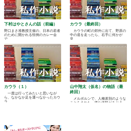
下村はやとさんの話（前編）
カウラ（最終回）
野口まさ准教授主催の、日本の若者
カウラの町の郊外に出て、野原の
のために開かれる恒例のカレー会
中の道を走ったら、右手に何かが
で.....
見.....
カウラ（１）
山中翔太（仮名）の物語（最
終回）
一度は行ってみたいと思いなが
ら、なかなか足を運べなかったカウ
メルボルンで、人種差別のような
ラ.....
ことをされた、嫌な体験がありま
す.....