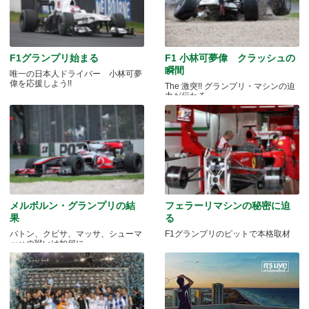
F1グランプリ始まる
F1 小林可夢偉 クラッシュの
瞬間
唯一の日本人ドライバー 小林可夢
偉を応援しよう!!
The 激突!! グランプリ・マシンの迫
力が伝わる
メルボルン・グランプリの結
フェラーリマシンの秘密に迫
果
る
バトン、クビサ、マッサ、シューマ
F1グランプリのピットで本格取材
ッハの戦いは如何に