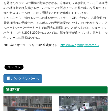
を見せたベッテルに優勝の期待がかかる。今年からフル参戦している日本期待
の小林可夢偉は入賞なるか。バーレーンで既存チームに格の違いを見せつけら
れた新規３チームは、この２週間でどれだけ進化しただろうか。
しかしながら、荒れるレースの多いオーストラリアGP。今のところ決勝日の
天気は晴れの予報だが、メルボルンの天候は変わりやすいのでわからない。ア
ルバート•パーク•サーキットでは過去に連覇したことがあるのは、シューマッ
ハだけ。しかも2003-2009年においては、毎年勝者が違っている。果たして今
年のレースの勝者はいかに。
2010年F1オーストラリアGP 公式サイト
http://www.grandprix.com.au/
バックナンバーへ
関連記事