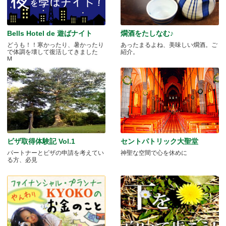
Bells Hotel de 遊ばナイト
燗酒をたしなむ♪
どうも！！寒かったり、暑かったり
あったまるよね、美味しい燗酒。ご
で体調を壊して復活してきました
紹介。
M.....
ビザ取得体験記 Vol.1
セントパトリック大聖堂
パートナーとビザの申請を考えてい
神聖な空間で心を休めに
る方、必見