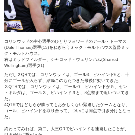
コリンウッドの中心選手のひとりフォワードのデール・トーマス
(Dale Thomas)選手(13)をねぎらうミック・モルトハウス監督ミッ
ク・モルトハウス。
右はミッドフィルダー、シャロッド・ウェリンハム(Sharrod
Wellingham)選手(21)
ただし２QRでは、コリンウッドは、ゴール3、ビハインド6と、十
分にゴールが入らず、結局このもたつきた最後に効いてきた。
３QTRでは、コリンウッドは、ゴール０、ビハインドが５、セン
トキルダは、ゴール３、ビハインド３と、8点差まで追いついてき
た。
4QTRではどちらが勝ってもおかしくない緊迫したゲームとなり、
ゴール、ビハインドを取り合って、ついには同点で引き分けとなっ
た。
終わってみれば、第二、大三QRでビハインドを連発したことが、
引き分けに繋がった。