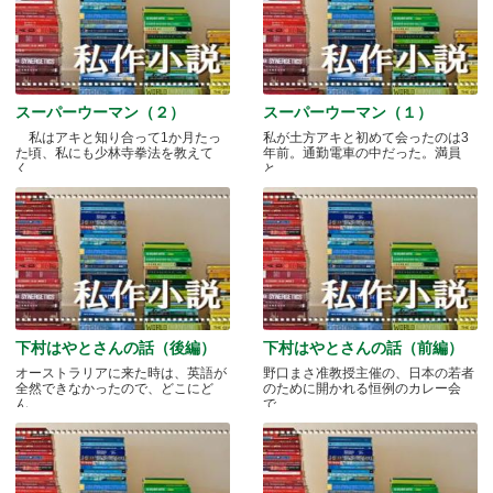
スーパーウーマン（２）
スーパーウーマン（１）
私はアキと知り合って1か月たっ
私が土方アキと初めて会ったのは3
た頃、私にも少林寺拳法を教えて
年前。通勤電車の中だった。満員
く.....
と.....
下村はやとさんの話（後編）
下村はやとさんの話（前編）
オーストラリアに来た時は、英語が
野口まさ准教授主催の、日本の若者
全然できなかったので、どこにど
のために開かれる恒例のカレー会
ん.....
で.....