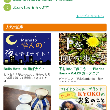
ふぃっしゅ & ちっぷす
トップ20リストへ
人気の記事
Bells Hotel de 遊ばナイト
下を向いて歩こう ～Florist
Hana～Vol.20 ガーデニア
どうも！！寒かったり、暑かったり
で体調を壊して復活してきました
ガーデニア；英名Gardenia 和名；
M.....
くちなしの花 .....