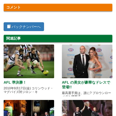
コメント
バックナンバーへ
関連記事
AFL 準決勝！
AFL の美女が豪華なドレスで
登場!!
2010年9月17日(金) コリンウッド・
マグパイズ対ジロン・キ
最高選手賞は、誰に? ブロウンロー
メダル授賞式