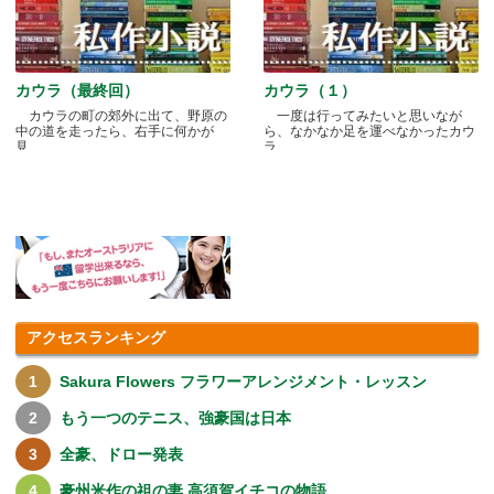
カウラ（最終回）
カウラ（１）
カウラの町の郊外に出て、野原の
一度は行ってみたいと思いなが
中の道を走ったら、右手に何かが
ら、なかなか足を運べなかったカウ
見.....
ラ.....
アクセスランキング
Sakura Flowers フラワーアレンジメント・レッスン
もう一つのテニス、強豪国は日本
全豪、ドロー発表
豪州米作の祖の妻 高須賀イチコの物語