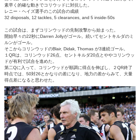
素早く的確な動きでコリウッドに対抗した。
レニー・ヘイズ選手のこの試合の成績
32 disposals, 12 tackles, 5 clearances, and 5 inside-50s
この試合は、まずコリンウッドの先制攻撃から始まった。
開始早々の22秒にDarren Jollyがゴール。続いてセントキルダのミ
ルンがゴール。
そこからコリンウッドのBlair, Didak, Thomas が3連続ゴール。
１QRは、コリンウッド26点、セントキルダ20点とややコリンウッ
ドが有利で試合を進めた。
第二Qに入って、コリンウッドが順調に得点を伸ばし、２QR終了
時点では、50対26とかなりの差になり、地力の差からみて、大量
得点差になると思わせた。