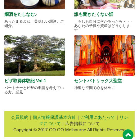
燗酒をたしなむ♪
誰も聞きたくない話
あったまるよね、美味しい燗酒。ご
もしも自分に何かあったら・・・
紹介。
あなたの子供や資産はどうなりま
す.....
ビザ取得体験記 Vol.1
セントパトリック大聖堂
パートナーとビザの申請を考えてい
神聖な空間で心を休めに
る方、必見
会員規約
｜
個人情報保護基本方針
｜
ご利用にあたって
｜
リン
クについて
｜広告掲載について
Copyright © 2017 GO GO Melbourne All Rights Reserved