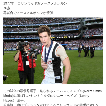
1977年 コリンウッド対ノースメルボルン
76点
再試合でノースメルボルンが優勝
この試合の最優秀選手に送られるノームスミスメダル(Norm Smith
Medal)に選ばれたセントキルダのレニー・ヘイズ（Lenny
Hayes） 選手。
前半戦、強いプッシュをかけてくるコリンウッドの選手に対して、