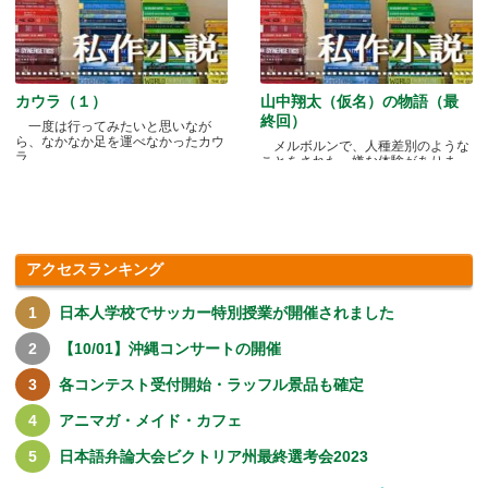
カウラ（１）
山中翔太（仮名）の物語（最
終回）
一度は行ってみたいと思いなが
ら、なかなか足を運べなかったカウ
メルボルンで、人種差別のような
ラ.....
ことをされた、嫌な体験がありま
す.....
アクセスランキング
日本人学校でサッカー特別授業が開催されました
【10/01】沖縄コンサートの開催
各コンテスト受付開始・ラッフル景品も確定
アニマガ・メイド・カフェ
日本語弁論大会ビクトリア州最終選考会2023