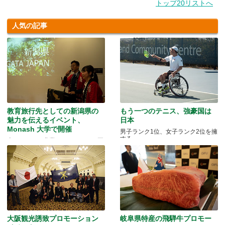
トップ20リストへ
人気の記事
教育旅行先としての新潟県の
もう一つのテニス、強豪国は
魅力を伝えるイベント、
日本
Monash 大学で開催
男子ランク1位、女子ランク2位を擁
する
米どころでの農業とモノづくりの両
方を体験できる
大阪観光誘致プロモーション
岐阜県特産の飛騨牛プロモー