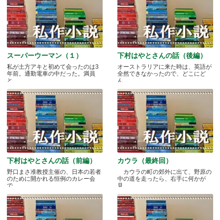
スーパーウーマン（１）
下村はやとさんの話（後編）
私が土方アキと初めて会ったのは3
オーストラリアに来た時は、英語が
年前。通勤電車の中だった。満員
全然できなかったので、どこにど
と.....
ん.....
下村はやとさんの話（前編）
カウラ（最終回）
野口まさ准教授主催の、日本の若者
カウラの町の郊外に出て、野原の
のために開かれる恒例のカレー会
中の道を走ったら、右手に何かが
で.....
見.....