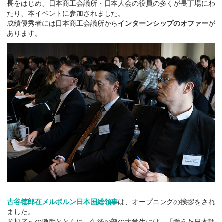
長をはじめ、日本商工会議所・日本人会の役員の多くが長丁場にわ
たり、本イベントに参加されました。
成績優秀者には日本商工会議所から
インターンシップのオファー
が
あります。
古谷徳郎在メルボルン日本国総領事
は、オープニングの挨拶をされ
ました。
参加者への激励とともに、午後の部の大学生には、「覚えた日本語