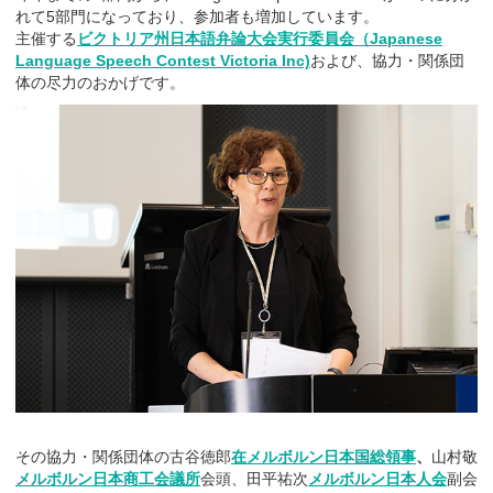
れて5部門になっており、参加者も増加しています。
主催する
ビクトリア州日本語弁論大会実行委員会（Japanese
Language Speech Contest Victoria Inc)
および、協力・関係団
体の尽力のおかげです。
その協力・関係団体の古谷徳郎
在メルボルン日本国総領事
、
山村敬
メルボルン日本商工会議所
会頭、田平祐次
メルボルン日本人会
副会