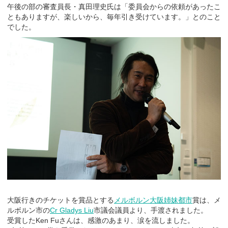
午後の部の審査員長・真田理史氏は「委員会からの依頼があったこ
ともありますが、楽しいから、毎年引き受けています。」とのこと
でした。
大阪行きのチケットを賞品とする
メルボルン大阪姉妹都市
賞は、メ
ルボルン市の
Cr Gladys Liu
市議会議員より、手渡されました。
受賞したKen Fuさんは、感激のあまり、涙を流しました。