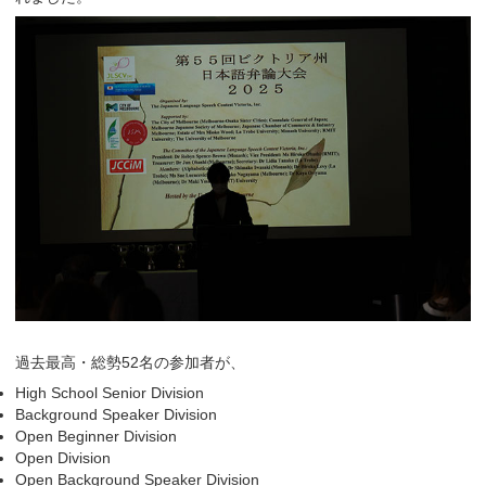
過去最高・総勢52名の参加者が、
High School Senior Division
Background Speaker Division
Open Beginner Division
Open Division
Open Background Speaker Division