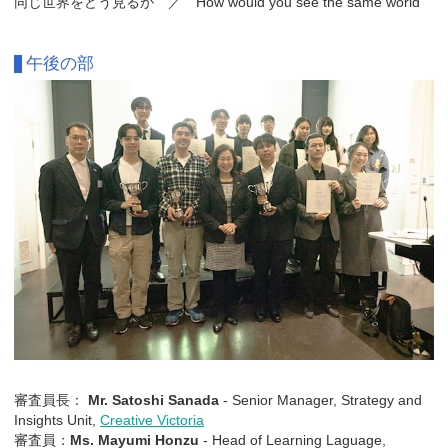
同じ世界をどう見るか ／ How would you see the same world
午後の部
審査員長：
Mr. Satoshi Sanada
- Senior Manager, Strategy and
Insights Unit,
Creative Victoria
審査員：
Ms. Mayumi Honzu
- Head of Learning Laguage,