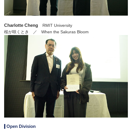
Charlotte Cheng
RMIT University
桜が咲くとき ／ When the Sakuras Bloom
Open Division