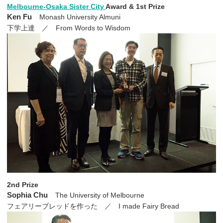
Melbourne-Osaka Sister City
Award & 1st Prize
Ken Fu
Monash University Almuni
下学上達 ／ From Words to Wisdom
2nd Prize
Sophia Chu
The University of Melbourne
フェアリーブレッドを作った ／ I made Fairy Bread