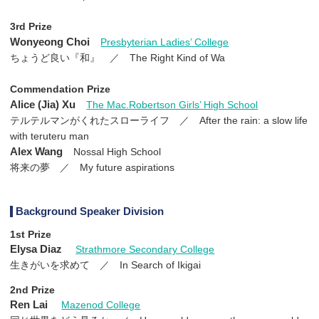
3rd Prize
Wonyeong Choi
Presbyterian Ladies’ College
ちょうど良い『和』 ／ The Right Kind of Wa
Commendation Prize
Alice (Jia) Xu
The Mac.Robertson Girls’ High School
テルテルマンがくれたスローライフ ／ After the rain: a slow life
with teruteru man
Alex Wang
Nossal High School
将来の夢 ／ My future aspirations
Background Speaker Division
1st Prize
Elysa Diaz
Strathmore Secondary College
生きがいを求めて ／ In Search of Ikigai
2nd Prize
Ren Lai
Mazenod College