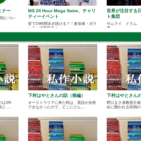
ミナー
MS 24 Hour Mega Swim、チャリ
世界が注目する
ティーイベント
ト集団
関)につい
皆で24時間泳ぎ続ける？！参加者・ボラ
サムライ ドラム 
ンティア募集中！
着
下村はやとさんの話（後編）
下村はやとさん
のは3年
オーストラリアに来た時は、英語が全然
野口まさ准教授主催
....
できなかったので、どこにどん.....
めに開かれる恒例のカレ