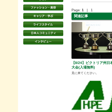
Page:
1
| 1
関連記事
【8/24】ビクトリア州日
大会(入場無料)
見に来てください。