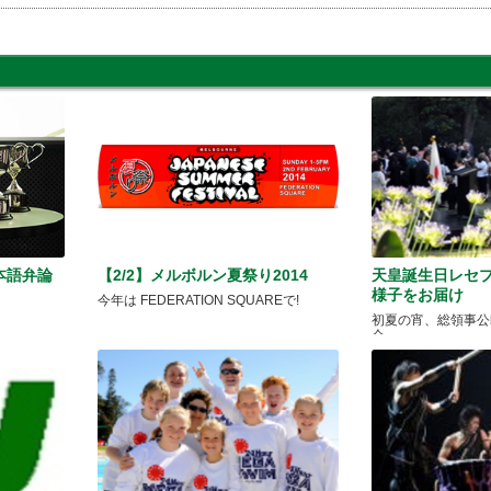
本語弁論
【2/2】メルボルン夏祭り2014
天皇誕生日レセ
様子をお届け
今年は FEDERATION SQUAREで!
初夏の宵、総領事公
会