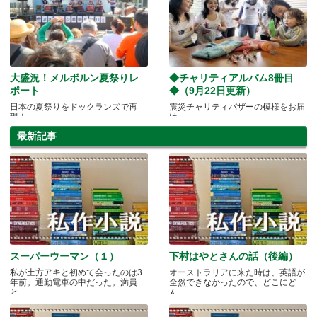
大盛況！メルボルン夏祭りレ
◆チャリティアルバム8冊目
ポート
◆（9月22日更新）
日本の夏祭りをドックランズで再
震災チャリティバザーの模様をお届
現！
け
最新記事
スーパーウーマン（１）
下村はやとさんの話（後編）
私が土方アキと初めて会ったのは3
オーストラリアに来た時は、英語が
年前。通勤電車の中だった。満員
全然できなかったので、どこにど
と.....
ん.....