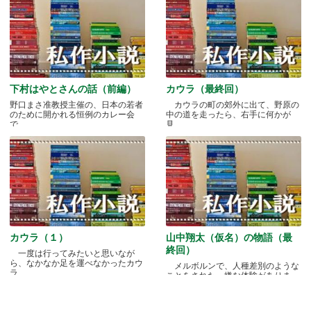
下村はやとさんの話（前編）
カウラ（最終回）
野口まさ准教授主催の、日本の若者
カウラの町の郊外に出て、野原の
のために開かれる恒例のカレー会
中の道を走ったら、右手に何かが
で.....
見.....
カウラ（１）
山中翔太（仮名）の物語（最
終回）
一度は行ってみたいと思いなが
ら、なかなか足を運べなかったカウ
メルボルンで、人種差別のような
ラ.....
ことをされた、嫌な体験がありま
す.....