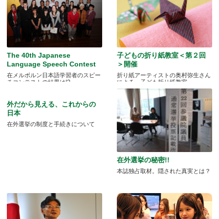
The 40th Japanese
子どもの折り紙教室＜第２回
Language Speech Contest
＞開催
在メルボルン日本語学習者のスピー
折り紙アーティストの奥村弥生さん
チコンテストの結果は!?
による、子ども折り紙教室
外だから見える、これからの
日本
在外選挙の制度と手続きについて
在外選挙の秘密!!
本誌独占取材。隠された真実とは？