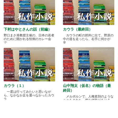
下村はやとさんの話（前編）
カウラ（最終回）
野口まさ准教授主催の、日本の若者
カウラの町の郊外に出て、野原の
のために開かれる恒例のカレー会
中の道を走ったら、右手に何かが
で.....
見.....
カウラ（１）
山中翔太（仮名）の物語（最
終回）
一度は行ってみたいと思いなが
ら、なかなか足を運べなかったカウ
メルボルンで、人種差別のような
ラ.....
ことをされた、嫌な体験がありま
す.....