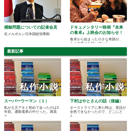
捕鯨問題についての記者会見
ドキュメンタリー映画『未来
の食卓』上映会のお知らせ！
在メルボルン日本国総領事館
食卓から始まった小さな奇跡が、
人々の幸せを紡いでいく
最新記事
スーパーウーマン（１）
下村はやとさんの話（後編）
私が土方アキと初めて会ったのは3
オーストラリアに来た時は、英語が
年前。通勤電車の中だった。満員
全然できなかったので、どこにど
と.....
ん.....