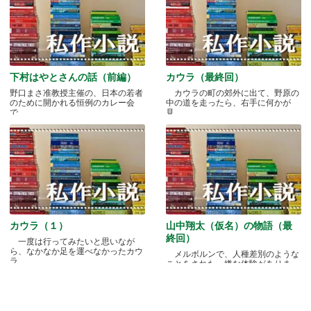
下村はやとさんの話（前編）
カウラ（最終回）
野口まさ准教授主催の、日本の若者
カウラの町の郊外に出て、野原の
のために開かれる恒例のカレー会
中の道を走ったら、右手に何かが
で.....
見.....
カウラ（１）
山中翔太（仮名）の物語（最
終回）
一度は行ってみたいと思いなが
ら、なかなか足を運べなかったカウ
メルボルンで、人種差別のような
ラ.....
ことをされた、嫌な体験がありま
す.....