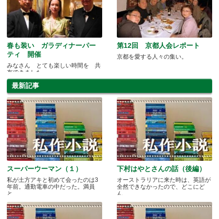
春も装い ガラディナーパー
第12回 京都人会レポート
ティ 開催
京都を愛する人々の集い。
みなさん とても楽しい時間を 共
有できました
最新記事
スーパーウーマン（１）
下村はやとさんの話（後編）
私が土方アキと初めて会ったのは3
オーストラリアに来た時は、英語が
年前。通勤電車の中だった。満員
全然できなかったので、どこにど
と.....
ん.....