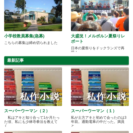
小学校教員募集(急募)
大盛況！メルボルン夏祭りレ
ポート
こちらの募集は締め切られました
日本の夏祭りをドックランズで再
現！
最新記事
スーパーウーマン（２）
スーパーウーマン（１）
私はアキと知り合って1か月たっ
私が土方アキと初めて会ったのは3
た頃、私にも少林寺拳法を教えて
年前。通勤電車の中だった。満員
く.....
と.....