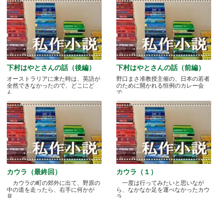
下村はやとさんの話（後編）
下村はやとさんの話（前編）
オーストラリアに来た時は、英語が
野口まさ准教授主催の、日本の若者
全然できなかったので、どこにど
のために開かれる恒例のカレー会
ん.....
で.....
カウラ（最終回）
カウラ（１）
カウラの町の郊外に出て、野原の
一度は行ってみたいと思いなが
中の道を走ったら、右手に何かが
ら、なかなか足を運べなかったカウ
見.....
ラ.....