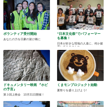
ボランティア受付開始
“日本文化祭”でパフォーマー
を募集！
あなたの力を日豪の架け橋に
日本が好きな現地の人達に、何か披
露してみませんか。
ドキュメンタリー映画 『ホピ
くまモンプロジェクト始動
の予言』
夏祭りを盛り上げよう!
第３回上映会 10月31日開催！