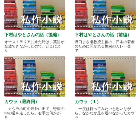
下村はやとさんの話（後編）
下村はやとさんの話（前編）
オーストラリアに来た時は、英語が
野口まさ准教授主催の、日本の若者
全然できなかったので、どこにど
のために開かれる恒例のカレー会
ん.....
で.....
カウラ（最終回）
カウラ（１）
カウラの町の郊外に出て、野原の
一度は行ってみたいと思いなが
中の道を走ったら、右手に何かが
ら、なかなか足を運べなかったカウ
見.....
ラ.....