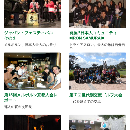
ジャパン・フェスティバル
発掘!!日本人コミュニティ
その１
■IRON SAMURAI■
メルボルン、日本人最大のお祭り
トライアスロン。最大の敵は自分自
身
第15回メルボルン京都人会レ
第７回世代別交流ゴルフ大会
ポート
世代を越えての交流
都人の宴＠次郎長