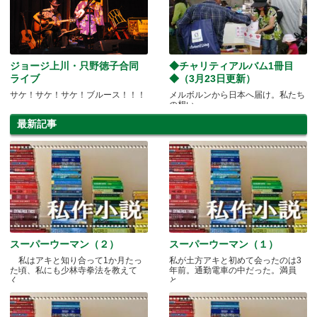
ジョージ上川・只野徳子合同
◆チャリティアルバム1冊目
ライブ
◆（3月23日更新）
サケ！サケ！サケ！ブルース！！！
メルボルンから日本へ届け。私たち
の想い
最新記事
スーパーウーマン（２）
スーパーウーマン（１）
私はアキと知り合って1か月たっ
私が土方アキと初めて会ったのは3
た頃、私にも少林寺拳法を教えて
年前。通勤電車の中だった。満員
く.....
と.....