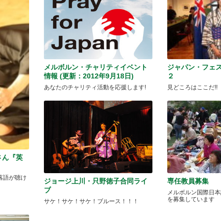
メルボルン・チャリティイベント
ジャパン・フェ
情報 (更新：2012年9月18日)
２
あなたのチャリティ活動を応援します!
見どころはここだ!!
さん『英
落語が聴け
ジョージ上川・只野徳子合同ライ
専任教員募集
ブ
メルボルン国際日本
を募集しています
サケ！サケ！サケ！ブルース！！！