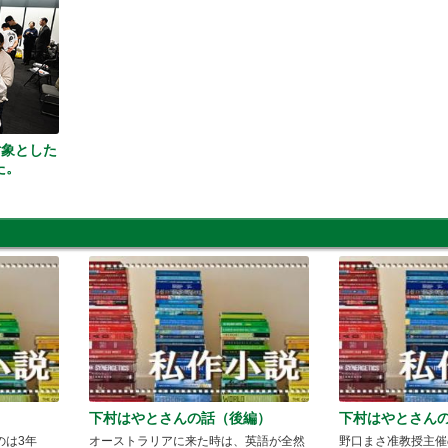
対象とした
た。
下村はやとさんの話（後編）
下村はやとさん
のは3年
オーストラリアに来た時は、英語が全然
野口まさ准教授主催