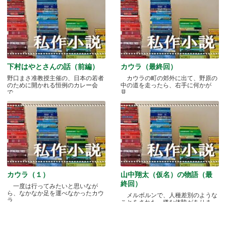
下村はやとさんの話（前編）
カウラ（最終回）
野口まさ准教授主催の、日本の若者
カウラの町の郊外に出て、野原の
のために開かれる恒例のカレー会
中の道を走ったら、右手に何かが
で.....
見.....
カウラ（１）
山中翔太（仮名）の物語（最
終回）
一度は行ってみたいと思いなが
ら、なかなか足を運べなかったカウ
メルボルンで、人種差別のような
ラ.....
ことをされた、嫌な体験がありま
す.....