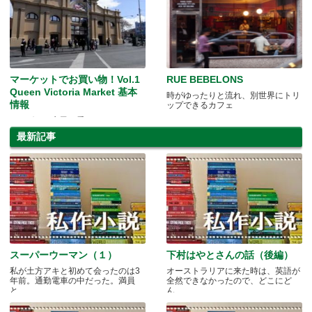
マーケットでお買い物！Vol.1
RUE BEBELONS
Queen Victoria Market 基本
時がゆったりと流れ、別世界にトリ
情報
ップできるカフェ
メルボルン市民に愛される“King of
Market”
最新記事
スーパーウーマン（１）
下村はやとさんの話（後編）
私が土方アキと初めて会ったのは3
オーストラリアに来た時は、英語が
年前。通勤電車の中だった。満員
全然できなかったので、どこにど
と.....
ん.....