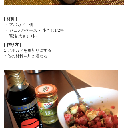
[ 材料 ]
・ アボカド１個
・ ジェノバペースト 小さじ1/2杯
・ 醤油 大さじ1杯
[ 作り方 ]
1.アボカドを角切りにする
2.他の材料を加え混ぜる