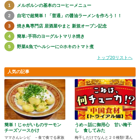
メルボルンの基本のコーヒーメニュー
自宅で超簡単！「普通」の醤油ラーメンを作ろう！！
焼き鳥専門店 居酒屋やまと 新規オープン記念
簡単♪手羽のヨーグルトマリネ焼き
野菜&魚でヘルシーに✩ホキのトマト煮
トップ20リストへ
人気の記事
簡単！じゃがいものサーモン
うめ～話に御用心 甘い梅干
チーズソースかけ
し 食してみた
ママさんレシピ －食で奏でる家族
梅干しだけでなんと２０種類! 選ん