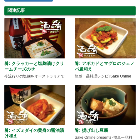
関連記事
肴: クラッカーと塩麹漬けクリ
肴: アボカドとマグロのジェノ
ームチーズのせ
バ風和え
今流行りの塩麹をオーストラリアで
簡単一品料理レシピ [Sake Online
も！
presents]
肴: イズミダイの黄身の醤油漬
肴: 揚げ出し豆腐
け和え
Sake Online presents -簡単一品料