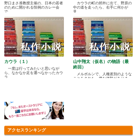
野口まさ准教授主催の、日本の若者
カウラの町の郊外に出て、野原の
のために開かれる恒例のカレー会
中の道を走ったら、右手に何かが
で.....
見.....
カウラ（１）
山中翔太（仮名）の物語（最
終回）
一度は行ってみたいと思いなが
ら、なかなか足を運べなかったカウ
メルボルンで、人種差別のような
ラ.....
ことをされた、嫌な体験がありま
す.....
アクセスランキング