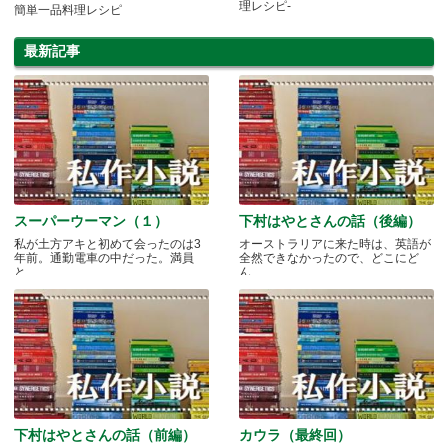
理レシピ-
簡単一品料理レシピ
最新記事
スーパーウーマン（１）
下村はやとさんの話（後編）
私が土方アキと初めて会ったのは3
オーストラリアに来た時は、英語が
年前。通勤電車の中だった。満員
全然できなかったので、どこにど
と.....
ん.....
下村はやとさんの話（前編）
カウラ（最終回）