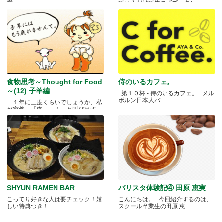
愛－
でいるだけで生つばゴックン。 .....
食物思考～Thought for Food
侍のいるカフェ。
～(12) 子羊編
第１０杯 - 侍のいるカフェ。 メル
ボルン日本人バ.....
１年に三度くらいでしょうか、私
が突然、「肉～っ！」と叫び出す
瞬.....
SHYUN RAMEN BAR
バリスタ体験記④ 田原 恵実
こってり好きな人は要チェック！嬉
こんにちは。 今回紹介するのは、
しい特典つき！
スクール卒業生の田原 恵.....